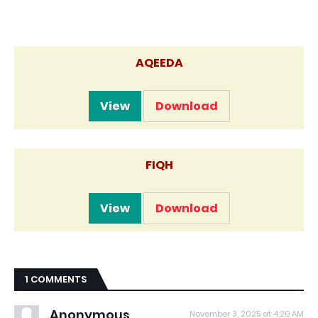
AQEEDA
View
Download
FIQH
View
Download
1 COMMENTS
Anonymous
November 3, 2025 at 4:20 AM