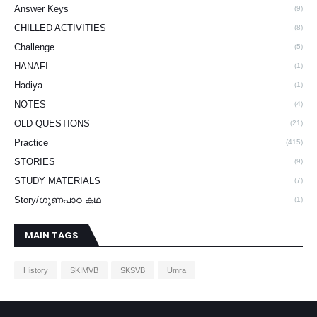
Answer Keys
(9)
CHILLED ACTIVITIES
(8)
Challenge
(5)
HANAFI
(1)
Hadiya
(1)
NOTES
(4)
OLD QUESTIONS
(21)
Practice
(415)
STORIES
(9)
STUDY MATERIALS
(7)
Story/ഗുണപാഠ കഥ
(1)
MAIN TAGS
History
SKIMVB
SKSVB
Umra