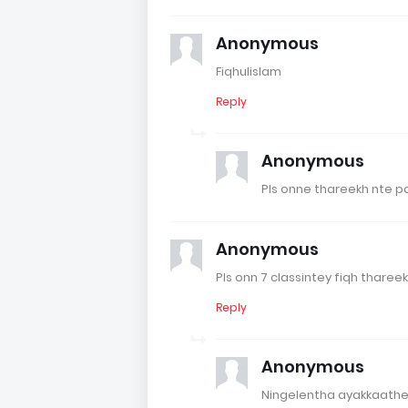
Anonymous
Fiqhulislam
Reply
Anonymous
Pls onne thareekh nte p
Anonymous
Pls onn 7 classintey fiqh thare
Reply
Anonymous
Ningelentha ayakkaath