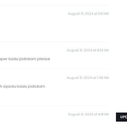
August 31, 2024 at 5:01 AM
August 31, 2024 at 8:33 AM
aper kaalu pidickam please
August 31, 2024 at 7:49 AM
ekh ayacku kaalu pidickam
August 31, 2024 at 8:41 AM
UP
e