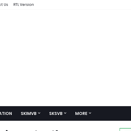
t Us
RTL Version
ATION
SKIMVB
SKSVB
MORE