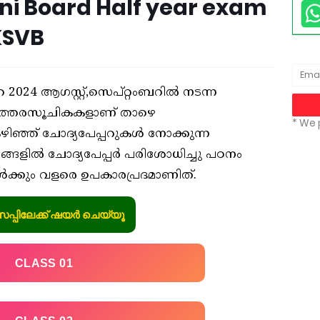
ni Board Half year exam
KSVB
2024 ആഗസ്റ്റ്,സെപ്റ്റംബറിൽ നടന്ന
ഉത്തരസൂചികകളാണ് താഴെ
* We 
കഴിഞ്ഞ് ചോദ്യപേപ്പറുകൾ നോക്കുന്ന
ഷങ്ങളിൽ ചോദ്യപേപ്പർ പരിശോധിച്ചു പഠനം
ികൾക്കും വളരെ ഉപകാരപ്രദമാണിത്.
സപ്പിലേക്ക് ഷയർ ചെയ്യൂ
CLASS 01