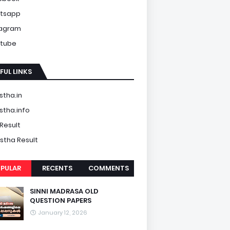
tsapp
tagram
tube
FUL LINKS
tha.in
tha.info
Result
tha Result
PULAR
RECENTS
COMMENTS
SINNI MADRASA OLD
QUESTION PAPERS
January 12, 2026