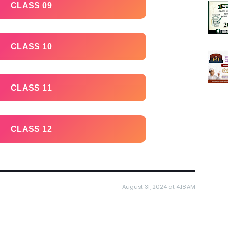
CLASS 09
CLASS 10
CLASS 11
CLASS 12
August 31, 2024 at 4:18 AM