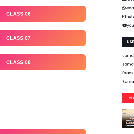
wha
CLASS 06
ins
you
CLASS 07
USE
samas
CLASS 08
samas
Exam 
Samas
PO