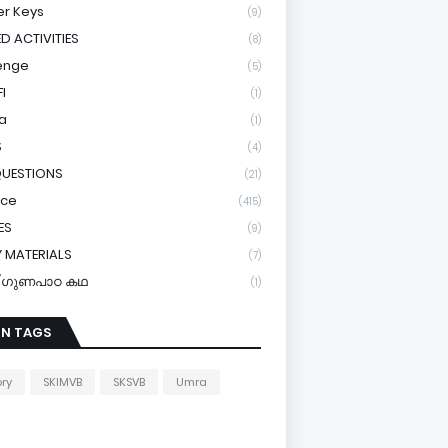
r Keys
(9)
ED ACTIVITIES
(8)
enge
(5)
I
(1)
a
(1)
S
(4)
QUESTIONS
(21)
ice
(415)
ES
(9)
 MATERIALS
(7)
y/ഗുണപാഠ കഥ
(1)
IN TAGS
ory
SKIMVB
SKSVB
Umra