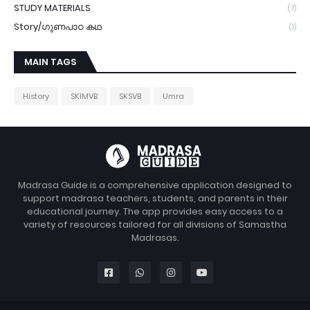
STUDY MATERIALS
(7)
Story/ഗുണപാഠ കഥ
(1)
MAIN TAGS
History
SKIMVB
SKSVB
Umra
Madrasa Guide is a comprehensive application designed to
support madrasa teachers, students, and parents in their
educational journey. The app provides easy access to a
variety of resources tailored for all divisions of Samastha
Madrasas.