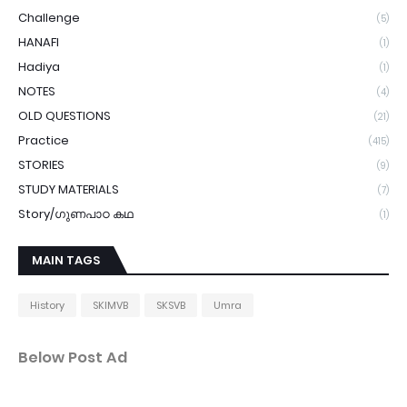
Challenge
(5)
HANAFI
(1)
Hadiya
(1)
NOTES
(4)
OLD QUESTIONS
(21)
Practice
(415)
STORIES
(9)
STUDY MATERIALS
(7)
Story/ഗുണപാഠ കഥ
(1)
MAIN TAGS
History
SKIMVB
SKSVB
Umra
Below Post Ad