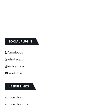
SOCIAL PLUGIN
facebook
whatsapp
instagram
youtube
USEFUL LINKS
samastha.in
samastha.info