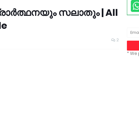
്രാർത്ഥനയും സലാതും | All
le
2
* We 