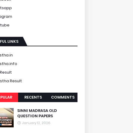
tsapp
tagram
tube
FUL LINKS
tha.in
tha.info
Result
tha Result
PULAR
RECENTS
COMMENTS
SINNI MADRASA OLD
QUESTION PAPERS
January 12, 2026