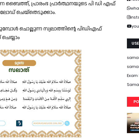
്ന ബൈത്ത്, പ്രാരംഭ പ്രാർത്ഥനയുടെ പി ഡി എഫ്
wha
ലോഡ് ചെയ്തെടുക്കാം.
ins
you
ോൾ ചൊല്ലുന്ന സ്വലാത്തിന്റെ പിഡിഎഫ്
ചെയ്യാം
USE
samas
samas
Exam 
Samas
PO