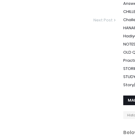
Answe
CHILL
Chall
Next Post
HANAF
Hadiy
NOTE
OLD 
Pract
STORI
STUDY
Stor
MA
Hist
Belo