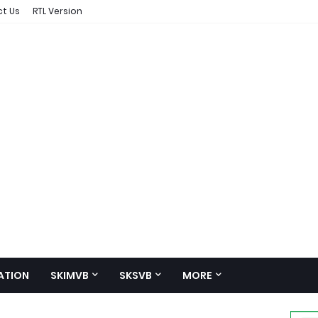
t Us
RTL Version
ATION
SKIMVB
SKSVB
MORE