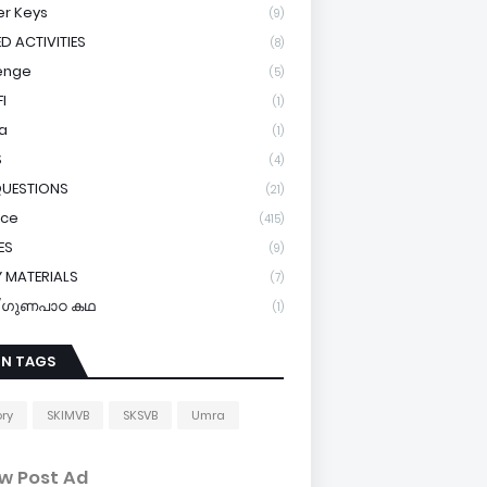
r Keys
(9)
ED ACTIVITIES
(8)
enge
(5)
I
(1)
a
(1)
S
(4)
QUESTIONS
(21)
ice
(415)
ES
(9)
 MATERIALS
(7)
y/ഗുണപാഠ കഥ
(1)
IN TAGS
ory
SKIMVB
SKSVB
Umra
w Post Ad