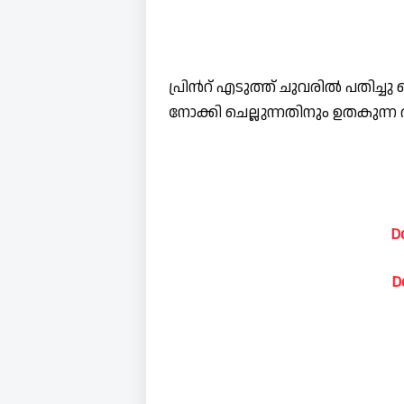
പ്രിൻറ് എടുത്ത് ചുവരിൽ പതിച്ചു
നോക്കി ചെല്ലുന്നതിനും ഉതകുന്ന 
D
D