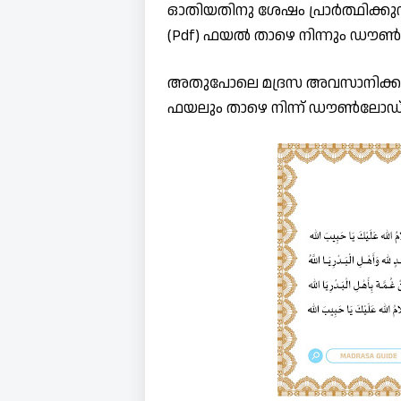
ഓതിയതിനു ശേഷം പ്രാർത്ഥിക്കുന
(Pdf) ഫയൽ താഴെ നിന്നും ഡൗൺ
അതുപോലെ മദ്രസ അവസാനിക്കുമ്പ
ഫയലും താഴെ നിന്ന് ഡൗൺലോഡ് 