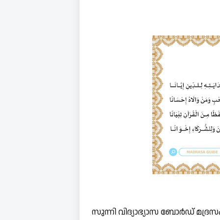
സുന്നി വിദ്യാഭ്യാസ ബോർഡ് മദ്