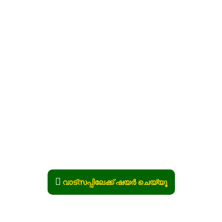
വാട്സപ്പിലേക്ക് ഷയർ ചെയ്യൂ