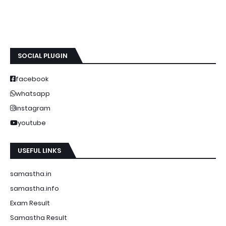
SOCIAL PLUGIN
facebook
whatsapp
instagram
youtube
USEFUL LINKS
samastha.in
samastha.info
Exam Result
Samastha Result