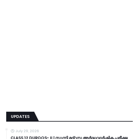
UPDATES
July 29, 2026
CLASS 12 DUROOS- II | സുന്നി മദ്റസ അർദ്ധവാർഷിക പരീക്ഷ