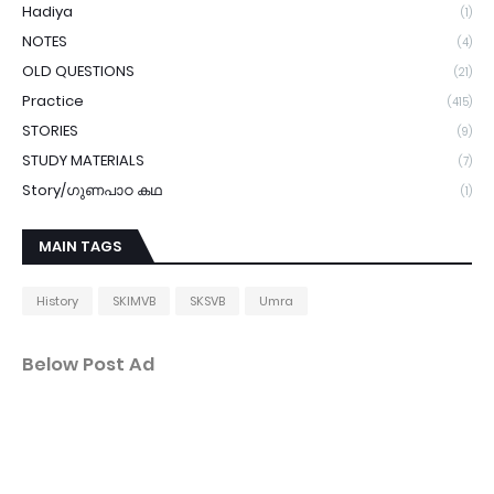
Hadiya
(1)
NOTES
(4)
OLD QUESTIONS
(21)
Practice
(415)
STORIES
(9)
STUDY MATERIALS
(7)
Story/ഗുണപാഠ കഥ
(1)
MAIN TAGS
History
SKIMVB
SKSVB
Umra
Below Post Ad