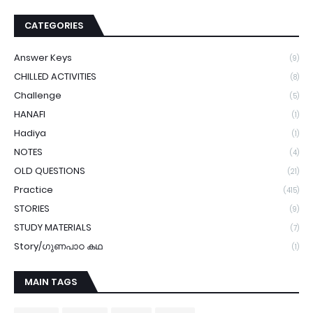
CATEGORIES
Answer Keys
(9)
CHILLED ACTIVITIES
(8)
Challenge
(5)
HANAFI
(1)
Hadiya
(1)
NOTES
(4)
OLD QUESTIONS
(21)
Practice
(415)
STORIES
(9)
STUDY MATERIALS
(7)
Story/ഗുണപാഠ കഥ
(1)
MAIN TAGS