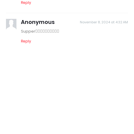
Reply
Anonymous
November 8, 2024 at 4:32 AM
Supper👍🏻👍🏻👍🏻👍🏻👍🏻
Reply