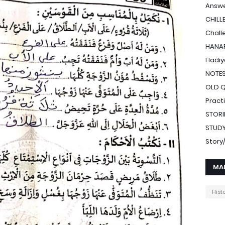
Answe
CHILL
Chall
HANAF
Hadiy
NOTE
OLD 
Pract
STORI
STUDY
Stor
MA
Hist