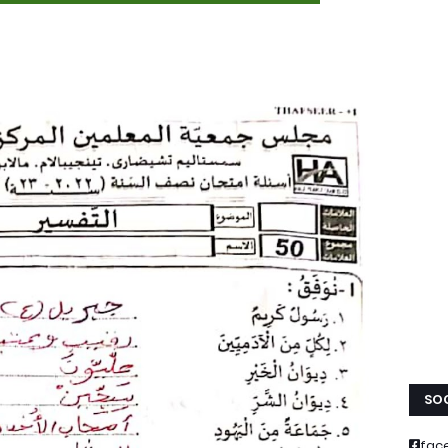
SOC
fac