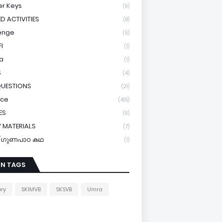
r Keys
(9)
ED ACTIVITIES
(8)
enge
(5)
I
(1)
a
(1)
S
(4)
QUESTIONS
(21)
ice
(415)
ES
(9)
 MATERIALS
(7)
y/ഗുണപാഠ കഥ
(1)
IN TAGS
ory
SKIMVB
SKSVB
Umra