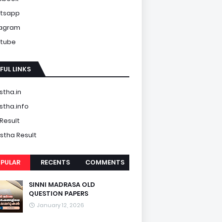
tsapp
tagram
tube
FUL LINKS
tha.in
tha.info
Result
tha Result
PULAR
RECENTS
COMMENTS
SINNI MADRASA OLD
QUESTION PAPERS
January 12, 2026