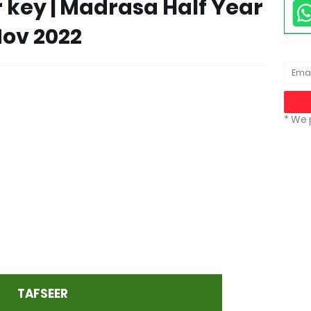
r key | Madrasa Half Year
Nov 2022
* We 
TAFSEER