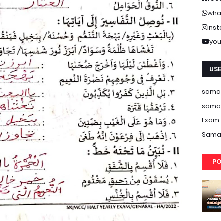
wha
ins
you
USE
samas
samas
Exam 
Samas
PO