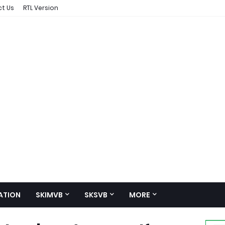
t Us
RTL Version
ATION
SKIMVB
SKSVB
MORE