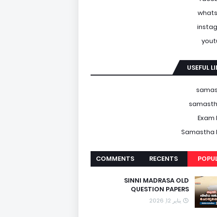
what
insta
yout
USEFUL L
samas
samasth
Exam 
Samastha 
COMMENTS
RECENTS
POPU
SINNI MADRASA OLD
QUESTION PAPERS
يناير 12, 2026