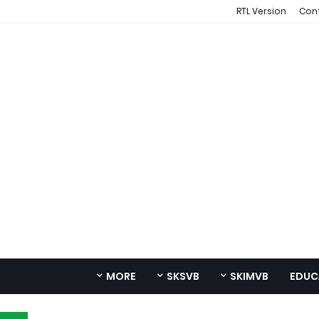
RTL Version
Con
MORE
SKSVB
SKIMVB
EDUC