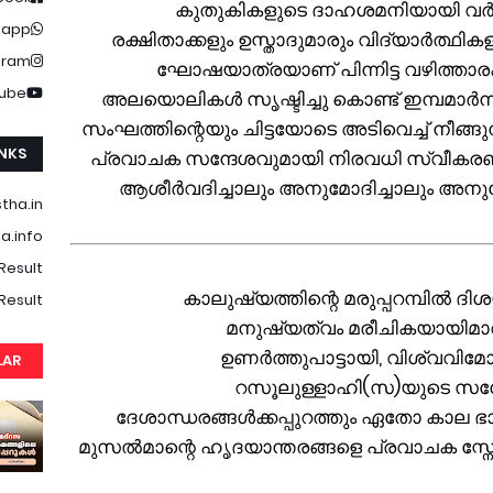
കുതുകികളുടെ ദാഹശമനിയായി വർത്തി ക്കു
sapp
രക്ഷിതാക്കളും ഉസ്താദുമാരും വിദ്യാർത്ഥ
gram
ഘോഷയാത്രയാണ് പിന്നിട്ട വഴിത്താ
ube
അലയൊലികൾ സൃഷ്ടിച്ചു കൊണ്ട് ഇമ്പമാർന്ന
സംഘത്തിന്റെയും ചിട്ടയോടെ അടിവെച്ച് നീങ്ങുന
INKS
പ്രവാചക സന്ദേശവുമായി നിരവധി സ്വീകരണങ്ങള
ആശീർവദിച്ചാലും അനുമോദിച്ചാലും അനുമ
tha.in
a.info
Result
3. കാലുഷ്യത്തിന്റെ മരുപ്പറമ്പിൽ ദ
Result
മനുഷ്യത്വം മരീചികയായിമാറി
ഉണർത്തുപാട്ടായി, വിശ്വവ
LAR
റസൂലുള്ളാഹി(സ)യുടെ സന്ദ
ദേശാന്ധരങ്ങൾക്കപ്പുറത്തും ഏതോ കാ
മുസൽമാന്റെ ഹൃദയാന്തരങ്ങളെ പ്രവാചക സ്ന