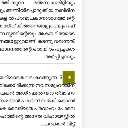
ന്ന ..........മദ്രസ കമ്മിറ്റിയും
ികളും അണിയിച്ചൊരുക്കിയ നബിദിന
രകളിൽ പ്രവാചകാനുരാഗത്തിന്റെ
 മദ്ഹ് കീർത്തനങ്ങളുടെയും ദഫ്
്ന സ്കൗട്ടിന്റെയും അകമ്പടിയോടെ
േറ്റുവാങ്ങി കടന്നു വരുന്നത്.
ോദനത്തിന്റെ ഒരായിരം പൂച്ചകൾ
അർപ്പിച്ചാലും...
ിശയറിയാതെ വട്ടംകറങ്ങുന്ന,
🔈
ക്കൊിരിക്കുന്ന നവസമൂഹത്തിന്
ിമോചകൻ അശ്റഫുൽ വറാ ത്വാഹാ
േശങ്ങൾ പകർന്ന് നൽകി കൊണ്ട്
ല ഭാഷ വൈദ്യുത പ്രവാഹം പോലെ
േഹത്തിന്റെ അനന്ത വിഹായസ്സിൽ
പറക്കാൻ വിട്ട്......