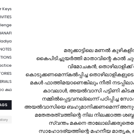
r Keys
VITIES
llenge
HANAFI
Hadiya
NOTES
7. മരുക്കാട്ടിലെ മണൽ കുഴികള
TIONS
കൈപിടിച്ചുയർത്തി മാതാവിന്റെ കാൽ ചുവട്ട
actice
വിമോചകൻ, തൊഴിലാളിക്ക് വിയ
TORIES
കൊടുക്കണമെന്ന്കൽപ്പിച്ച തൊഴിലാളികളുടെ 
ERIALS
മകൾ ഫാത്തിമയാണെങ്കിലും നീതി നടപ്പിലാക്
ാഠ കഥ
കാവലാൾ, അയൽവാസി പട്ടിണി കിടക്കുമ
നമ്മിൽപ്പെട്ടവനല്ലെന്ന് പഠിപ്പിച്ച സ
AGS
അയൽവാസിയെ ബഹുമാനിക്കണമെന്ന് അനു
മതേതരത്വത്തിന്റെ നില നിലക്കാത്ത ശബ്ദ
story
സ്വന്തം മകനെ താലോലിക്കരുതെന്
സാഹോദര്യത്തിന്റെ മഹനീയ മാതൃക, 