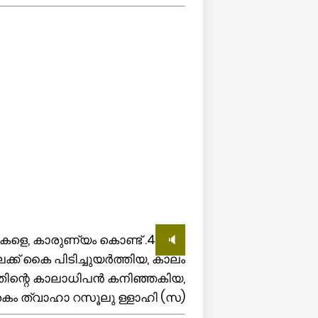
റബികളെ, കാരുണ്യം കൊണ്ട്
🔈
ക്ക് കൈ പിടിച്ചുയർത്തിയ, കാലം
തിന്റെ കാലാധിപൻ കനിഞ്ഞകിയ,
 ത്വാഹാ റസൂലു ള്ളാഹി (സ)...