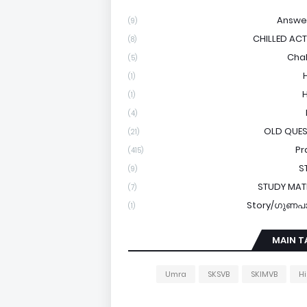
Answe
(9)
CHILLED ACTI
(8)
Cha
(5)
(1)
(1)
(4)
OLD QUES
(21)
Pr
(415)
S
(9)
STUDY MAT
(7)
Story/ഗുണപ
(1)
MAIN T
Umra
SKSVB
SKIMVB
Hi