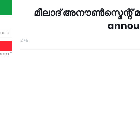
മീലാദ് അനൗൺസ്മെന്റ് മ
annou
2
* We promise that we don't spam !