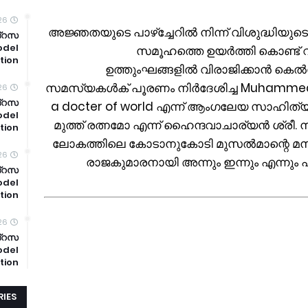
26
6. അജ്ഞതയുടെ പാഴ്ച്ചേറിൽ നിന്ന് വിശുദ്ധിയുട
ദ്റസ
odel
സമൂഹത്തെ ഉയർത്തി കൊണ്ട് വ
tion
ഉത്തുംഘങ്ങളിൽ വിരാജിക്കാൻ കെൽപ
സമസ്യകൾക് പൂരണം നിർദേശിച്ച Muhammed is 
26
ദ്റസ
a docter of world എന്ന് ആംഗലേയ സാഹി
odel
മുത്ത് രത്നമോ എന്ന് ഹൈന്ദവാചാര്യൻ ശ്രീ.
tion
ലോകത്തിലെ കോടാനുകോടി മുസൽമാന്റെ മനസ്
26
രാജകുമാരനായി അന്നും ഇന്നും എന്നും
മദ്റസ
odel
tion
26
ദ്റസ
odel
tion
IES