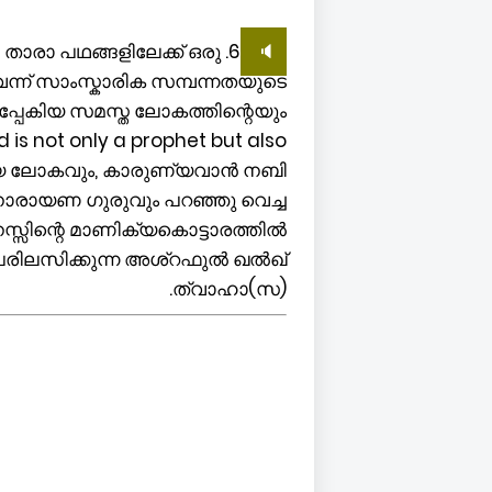
െ താരാ പഥങ്ങളിലേക്ക് ഒരു
🔈
ന്ന് സാംസ്കാരിക സമ്പന്നതയുടെ
്പേകിയ സമസ്ത ലോകത്തിന്റെയും
not only a prophet but also
ത്യ ലോകവും, കാരുണ്യവാൻ നബി
 നാരായണ ഗുരുവും പറഞ്ഞു വെച്ച
സിന്റെ മാണിക്യകൊട്ടാരത്തിൽ
 പരിലസിക്കുന്ന അശ്റഫുൽ ഖൽഖ്
ത്വാഹാ(സ).