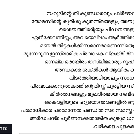
5. നംറൂദിന്റെ തീ കുണ്ഡാരവും, ഫിർഔന
തോമസിന്റെ കുരിശു കുതന്ത്രങ്ങളും, അബൂ
ശൈബത്തിന്റെയും പീഡനങ്ങളും
ഏൽക്കേവന്നിട്ടും, അവയെല്ലാം ആർത്തിരമ്പ
മണൽ തിട്ടകൾക്ക് സമാനമാണെന്ന് തെള
മുന്നേറുന്ന ഇസ്ലാമിക പ്രവാചക വ്യക്തി
ഒന്നല്ല ഒരായിരം തസ്ലീമമാരും റുഷ്ദി
അന്ധകാര ശക്തികൾ ആയിരം കുതി
വിടർത്തിയാടിയാലും സാധ്യമ
പ്രവാചകാനുരാകത്തിന്റെ മിസ്ക് പുരട്ടിയ 
കീർത്തനങ്ങളും മുഖരിതമായ നബി
കൈരളിയുടെ ഹൃദയാന്തരങ്ങളിൽ ആ
പരമാധികാര പരമോന്നത പണ്ഡിത സഭ സമസ്ത
അർദ്ധചന്ദ്ര പൂർണനക്ഷതാങ്കിത കുങ്കുമ ധവ
വഴികളെ പുളകമണ
TES