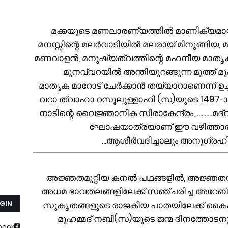
1. മക്കയുടെ മണലാരണ്യത്തിൽ മാണിക്യമായ
മനസ്സിന്റെ മലർവാടിയിൽ മലരായ് മിനുങ്ങിയ, 
മണവാളൻ, മനുഷ്യത്വത്തിന്റെ മഹനീയ മാതൃക മ
മുനവ്വറയിൽ അന്തിയുറങ്ങുന്ന മുത്ത് 
മാതൃക മാറോട് ചേർക്കാൻ തയ്യാറാണെന്ന് ഉച്
വറാ ത്വാഹാ റസൂലുള്ളാഹി (സ)യുടെ 1497-ാ
നാടിന്റെ വൈജ്ഞാനിക സിരാകേന്ദ്രം, ..........മദ
ഘോഷയാത്രയാണ് ഈ വഴിത്താരയെ 
ആശീർവദിച്ചാലും അനുഗ്രഹിച്ച
2. അജ്ഞതമുറ്റിയ കനൽ പഥങ്ങളിൽ, അജ്ഞ
അധമ ഭാവതലങ്ങളിലേക്ക് സഞ്ചരിച്ച അറേബ
UGIN
സുകൃതങ്ങളുടെ രാജകീയ പാതയിലേക്ക് കൈപി
മുഹമ്മദ് നബി(സ)യുടെ ജന്മ ദിനത്തോടനു
book