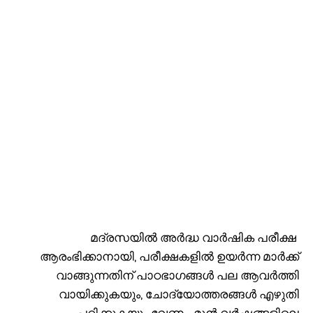
മദ്രസയിൽ അർദ്ധ വാർഷിക പരീക്ഷ
ആരംഭിക്കാനായി, പരീക്ഷകളിൽ ഉയർന്ന മാർക്ക്
വാങ്ങുന്നതിന് പാഠഭാഗങ്ങൾ പല ആവർത്തി
വായിക്കുകയും, ചോദ്യോത്തരങ്ങൾ എഴുതി