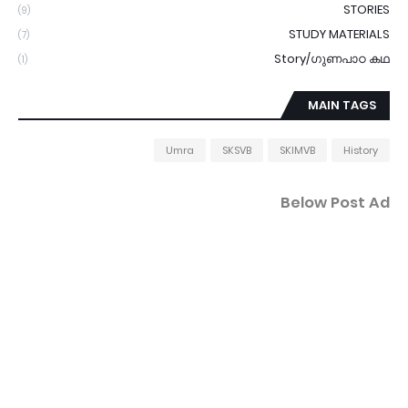
STORIES
(9)
STUDY MATERIALS
(7)
Story/ഗുണപാഠ കഥ
(1)
MAIN TAGS
Umra
SKSVB
SKIMVB
History
Below Post Ad