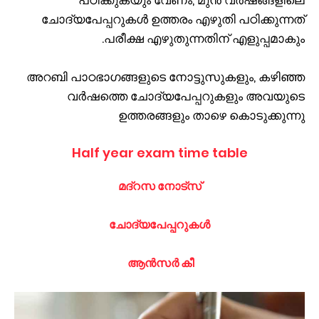
പഠിക്കുകയും വേണം, മുൻ വർഷങ്ങളിലെ
ചോദ്യപേപ്പറുകൾ ഉത്തരം എഴുതി പഠിക്കുന്നത്
പരീക്ഷ എഴുതുന്നതിന് എളുപ്പമാകും.
അറബി പാഠഭാഗങ്ങളുടെ നോട്ടുസുകളും, കഴിഞ്ഞ
വർഷത്തെ ചോദ്യപേപ്പറുകളും അവയുടെ
ഉത്തരങ്ങളും താഴെ കൊടുക്കുന്നു
Half year exam time table
മദ്റസ നോട്സ്
ചോദ്യപേപ്പറുകൾ
ആൻസർ കീ