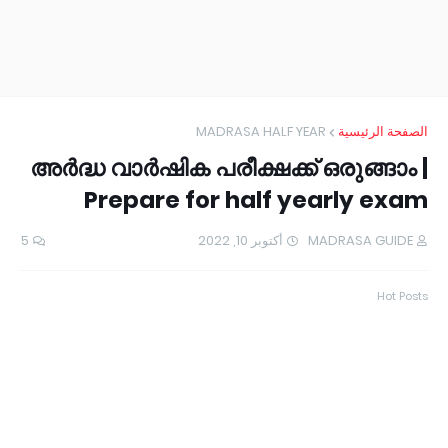
MADRASA HALF YEAR
الصفحة الرئيسية
അർദ്ധ വാർഷിക പരീക്ഷക്ക് ഒരുങ്ങാം |
Prepare for half yearly exam
5
أكتوبر 10, 2022
MADRASA GUIDE
Hot Posts