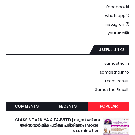
facebook
whatsapp
instagram
youtube
USEFUL LINKS
samastha.in
samastha.info
Exam Result
Samastha Result
COMMENTS
RECENTS
POPULAR
CLASS 6 TAZKIYA & TAJVEED | സുന്നി മദ്റസ
അർദ്ധവാർഷിക പരീക്ഷ പരിശീലനം | Model
examination