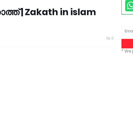
്ത് | Zakath in islam
0
* We 