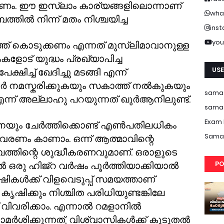
കണം. ഈ ഇസ്ലാം കാര്യങ്ങളിലൊന്നാണ്
wha
്തിൽ നിന്ന് മതം നിശ്ചയിച്ച
ins
you
് കൊടുക്കണം എന്നത് മുസ്ലിമാവാനുള്ള
കളോട് യുദ്ധം പ്രഖ്യാപിച്ച
USE
ച്ച് ഖേദിച്ചു മടങ്ങി എന്ന്
നമസ്കരിക്കുകയും സകാത്ത് നൽകുകയും
samas
ന് അല്ലാഹു പറയുന്നത് ഖുർആനിലുണ്ട്.
samas
Exam 
നെയും ചേർത്തിക്കൊണ്ട് എൺപതിലധികം
Samas
രണം കാണാം. ഒന്ന് ആത്മാവിന്റെ
്പത്തിന്റെ ശുദ്ധീകരണവുമാണ്. ഒരാളുടെ
PO
ൽ ഒരു ഹിജ്റ വർഷം പൂർത്തിയാക്കിയാൽ
ികൾക്ക് വിളവെടുപ്പ് സമയത്താണ്
 കൃഷിക്കും നിശ്ചിത പരിധിയുണ്ടങ്കിലേ
് വിവരിക്കാം. എന്നാൽ റമളാനിൽ
ർശിക്കുന്നത്
,
വിശ്വാസികൾക്ക് കൂടുതൽ