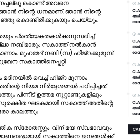
അണപ്പല്ലു കൊണ്ട് അവനെ
J
ം ഞാൻ നിന്റെ ധനമാണ്
,
ഞാൻ നിന്റെ
CLA
അർദ
്ഞു കൊണ്ടിരിക്കുകയും ചെയ്യും.
exa
J
ും പ്രത്യേകതകൾക്കനുസരിച്ച്
CLA
എല്ലാ നബിമാരും സകാത്ത് നൽകാൻ
അർദ
ാം. മുഹമ്മദ് നബി (സ) ഹിജ്റക്കുമുമ്പ്
exa
േന സകാത്തിനെപ്പറ്റി
J
CLA
ും മദീനയിൽ വെച്ച് ഹിജ്റ മൂന്നാം
അർദ
exa
്റെ നിയമ നിർദ്ദേശങ്ങൾ പഠിപ്പിച്ചത്.
ം പിന്നീട് ഉത്തമ നൂറ്റാണ്ടുകളിലും
J
സുരക്ഷിത ഘടകമായി സകാത്ത് അതിന്റെ
CLA
അർദ
ഓരോ കാലത്തും
exa
ത്തിക സ്രോതസ്സും
,
വിനിമയ സ്വഭാവവും
CA
്രമാണബദ്ധമായി സകാത്തിനെ ജനങ്ങൾക്ക്