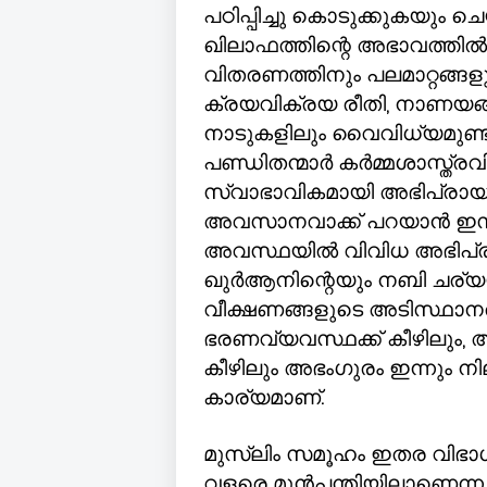
പഠിപ്പിച്ചു കൊടുക്കുകയും 
ഖിലാഫത്തിന്റെ അഭാവത്തി
വിതരണത്തിനും പലമാറ്റങ്ങളു
ക്രയവിക്രയ രീതി
,
നാണയങ്
നാടുകളിലും വൈവിധ്യമുണ്ടായ
പണ്ഡിതന്മാർ കർമ്മശാസ്ത്രവ
സ്വാഭാവികമായി അഭിപ്രായ വ
അവസാനവാക്ക് പറയാൻ ഇസ്
അവസ്ഥയിൽ വിവിധ അഭിപ്രായ
ഖുർആനിന്റെയും നബി ചര്യയു
വീക്ഷണങ്ങളുടെ അടിസ്ഥാന
ഭരണവ്യവസ്ഥക്ക് കീഴിലും
,
അ
കീഴിലും അഭംഗുരം ഇന്നും 
കാര്യമാണ്.
മുസ്ലിം സമൂഹം ഇതര വിഭാഗങ
വളരെ മുൻപന്തിയിലാണെന്ന