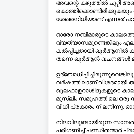
അവന്റെ കഴുത്തിൽ ചുറ്റി 
കൊത്തിക്കൊണ്ടിരിക്കുകയു
ശേഖരനിധിയാണ് എന്നത് പറഞ
ഓരോ നബിമാരുടെ കാലത്തെയ
വ്യത്യാസമുണ്ടെങ്കിലും 
കൽപ്പിച്ചതായി ഖുർആനിൽ കാണ
തന്നെ ഖുർആൻ വചനങ്ങൾ മുഖ
ഉദ്ബോധിപ്പിച്ചിരുന്നുവെങ്കില
വർഷത്തിലാണ് വിശദമായി അതിന
ഖുലഫാഉറാശിദുകളുടെ കാലത്തു
മുസ്ലിം സമൂഹത്തിലെ ഒരു 
വിധി പ്രകാരം നിലനിന്നു. 
നിലവിലുണ്ടായിരുന്ന സാമ്പ
പരിഗണിച്ച് പണ്ഡിതന്മാർ പ