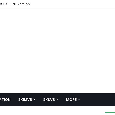
t Us
RTL Version
ATION
SKIMVB
SKSVB
MORE