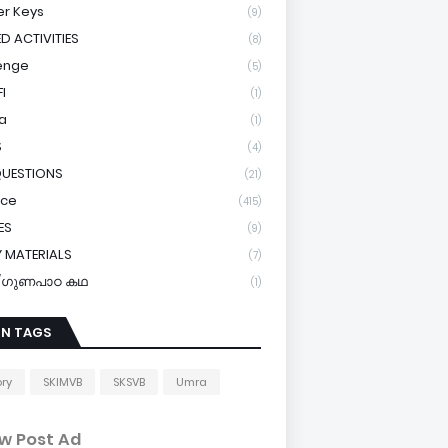
r Keys
(9)
ED ACTIVITIES
(8)
enge
(5)
I
(1)
a
(1)
S
(4)
QUESTIONS
(21)
ice
(415)
ES
(9)
 MATERIALS
(7)
y/ഗുണപാഠ കഥ
(1)
IN TAGS
ory
SKIMVB
SKSVB
Umra
w Post Ad