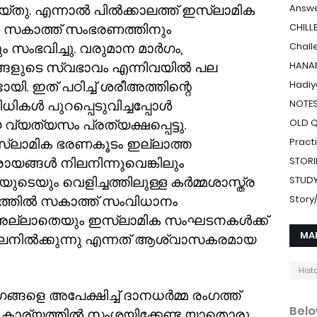
ചെയ്തു. എന്നാൽ പിൽക്കാലത്ത് ഇസ്ലാമിക
Answe
ൽ സകാത്ത് സംഭരണത്തിനും
CHILL
ം സംഭവിച്ചു. വരുമാന മാർഗം
,
Chall
ങളുടെ സ്വഭാവം എന്നിവയിൽ പല
HANAF
ി. ഇത് പഠിച്ച് ശരീഅത്തിന്റെ
Hadiy
ിധികൾ പുറപ്പെടുവിച്ചപ്പോൾ
NOTE
്യത്യസം പ്രത്യക്ഷപ്പെട്ടു.
OLD 
ലാമിക ഭരണകൂടം ഇല്ലാത്ത
Pract
ങ്ങൾ നിലനിന്നുവെങ്കിലും
STORI
ടെയും വെളിച്ചത്തിലുള്ള കർമ്മശാസ്ത്ര
STUDY
ത്തിൽ സകാത്ത് സംവിധാനം
Stor
ല്ലാതെയും ഇസ്ലാമിക സംഘടനകൾക്ക്
MA
നിലനിൽക്കുന്നു എന്നത് ആശ്വാസകരമായ
Hist
്ങളെ അപേക്ഷിച്ച് ദാനധർമ്മ രംഗത്ത്
Belo
 കാര്യത്തിൽ സംശയിക്കേണ്ട യാതൊരു