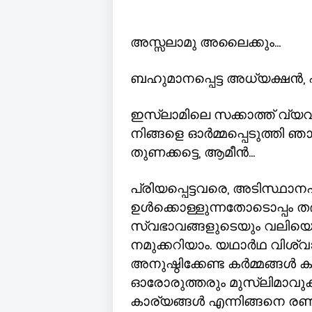
അസ്സലാമു അലൈക്കും...
ബഹുമാനപ്പെട്ട അധ്യക്ഷൻ
,
ഇസ്ലാമിലെ സക്കാത്ത് വ്യവസ്
നിങ്ങളെ ഓർമ്മപ്പെടുത്തി 
തുണക്കട്ടെ
,
ആമീൻ...
പ്രിയപ്പെട്ടവരെ
,
അടിസ്ഥാനപ
ഉൾക്കൊള്ളുന്നതോടൊപ്പം ത
സ്വഭാവങ്ങളുടെയും വലിയൊ
നമുക്കറിയാം. യഥാർഥ വിശ്വ
അനുഷ്ഠിക്കേണ്ട കർമ്മങ്ങൾ 
ഓരോരുത്തരും മുസ്ലിമാവു
കാര്യങ്ങൾ എന്നിങ്ങനെ രണ