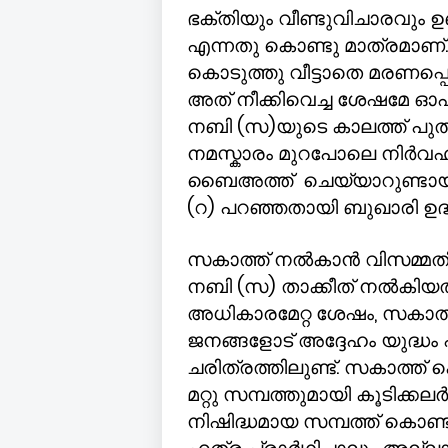
ഭക്തിയും വീണ്ടുവിചാരവും 
എന്നതു കൊണ്ടു മാത്രമാണ്.
കൊടുത്തു വീട്ടാതെ മരണപ്പ
അത് നീക്കിവെച്ച ശേഷമേ ഓഹ
നബി (സ)യുടെ കാലത്ത് പുത
നമസ്കാരം മുറപോലെ നിർവഹി
ബൈഅത്ത് ചെയ്യാറുണ്ടായിര
(റ) പറഞ്ഞതായി ബുഖാരി ഉദ്
സകാത്ത് നൽകാൻ വിസമ്മതിച്ച
നബി (സ) താക്കീത് നൽകിയ
അധികാരമേറ്റ ശേഷം
,
സകാത്
ജനങ്ങളോട് അദ്ദേഹം യുദ്ധം 
ചരിത്രത്തിലുണ്ട്. സകാത്ത്
മറ്റു സമ്പത്തുമായി കൂടിക്ക
നിഷിദ്ധമായ സമ്പത്ത് കൊണ്