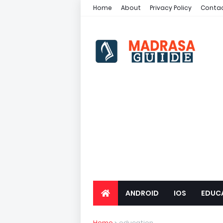
Home
About
Privacy Policy
Contac
ANDROID
IOS
EDUC
Home
education