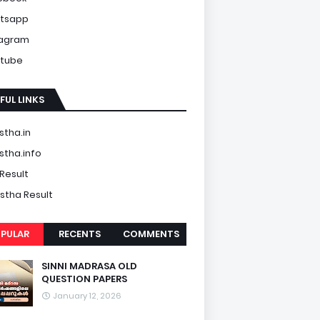
tsapp
tagram
tube
FUL LINKS
tha.in
tha.info
Result
tha Result
PULAR
RECENTS
COMMENTS
SINNI MADRASA OLD
QUESTION PAPERS
January 12, 2026