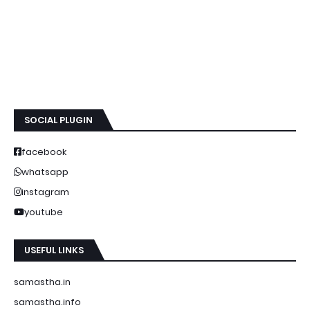
SOCIAL PLUGIN
facebook
whatsapp
instagram
youtube
USEFUL LINKS
samastha.in
samastha.info