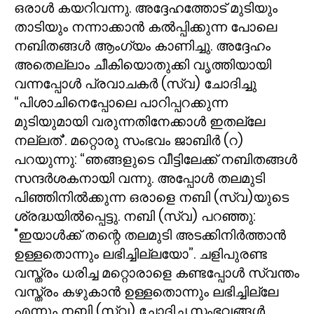
ഒരാൾ കയറിവന്നു. അദ്ദേഹത്തോട് മുടിയും
താടിയും നന്നാക്കാൻ കൽപ്പിക്കുന്ന പോലെ
നബിതങ്ങൾ ആംഗ്യം കാണിച്ചു. അദ്ദേഹം
അതെല്ലാം ചീകിയൊതുക്കി വൃത്തിയായി
വന്നപ്പോൾ പ്രവാചകർ (സ്വ) ചോദിച്ചു
“പിശാചിനെപ്പോലെ പാറിപ്പറക്കുന്ന
മുടിയുമായി വരുന്നതിനേക്കാൾ ഇതല്ലേ
നല്ലത്
'.
മറ്റൊരു സംഭവം ജാബിർ (റ)
പറയുന്നു: “ഞങ്ങളുടെ വീട്ടിലേക്ക് നബിതങ്ങൾ
സന്ദർശകനായി വന്നു. അപ്പോൾ തലമുടി
പിഞ്ഞിനിൽക്കുന്ന ഒരാളെ നബി (സ്വ)യുടെ
ശ്രദ്ധയിൽപ്പെട്ടു. നബി (സ്വ) പറഞ്ഞു:
"ഇയാൾക്ക് തന്റെ തലമുടി അടക്കിനിർത്താൻ
ഉള്ളതൊന്നും ലഭിച്ചില്ലയോ”. ചളിപുരണ്ട
വസ്ത്രം ധരിച്ച മറ്റൊരാളെ കണ്ടപ്പോൾ സ്വന്തം
വസ്ത്രം കഴുകാൻ ഉള്ളതൊന്നും ലഭിച്ചില്ലേ
എന്നും നബി (സ്വ) ചോദിച്ച സംഭവങ്ങൾ