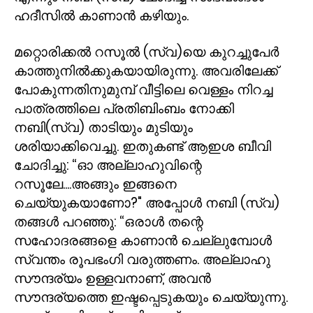
ഹദീസിൽ കാണാൻ കഴിയും.
മറ്റൊരിക്കൽ റസൂൽ (സ്വ)യെ കുറച്ചുപേർ
കാത്തുനിൽക്കുകയായിരുന്നു. അവരിലേക്ക്
പോകുന്നതിനുമുമ്പ് വീട്ടിലെ വെള്ളം നിറച്ച
പാത്രത്തിലെ പ്രതിബിംബം നോക്കി
നബി(സ്വ) താടിയും മുടിയും
ശരിയാക്കിവെച്ചു. ഇതുകണ്ട് ആഇശ ബീവി
ചോദിച്ചു: “ഓ അല്ലാഹുവിന്റെ
റസൂലേ....അങ്ങും ഇങ്ങനെ
ചെയ്യുകയാണോ
?"
അപ്പോൾ നബി (സ്വ)
തങ്ങൾ പറഞ്ഞു: “ഒരാൾ തന്റെ
സഹോദരങ്ങളെ കാണാൻ ചെല്ലുമ്പോൾ
സ്വന്തം രൂപഭംഗി വരുത്തണം. അല്ലാഹു
സൗന്ദര്യം ഉള്ളവനാണ്
,
അവൻ
സൗന്ദര്യത്തെ ഇഷ്ടപ്പെടുകയും ചെയ്യുന്നു.