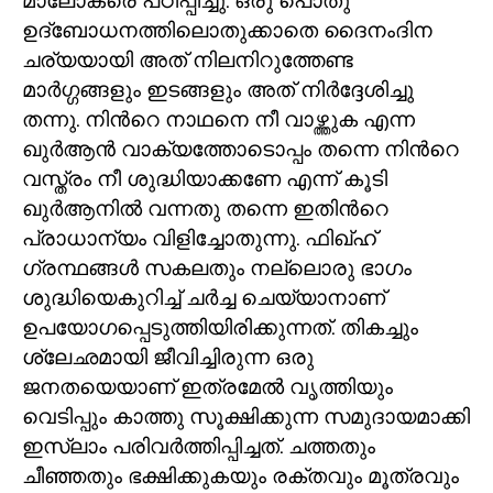
മാലോകരെ പഠിപ്പിച്ചു. ഒരു പൊതു
ഉദ്ബോധനത്തിലൊതുക്കാതെ ദൈനംദിന
ചര്യയായി അത് നിലനിറുത്തേണ്ട
മാർഗ്ഗങ്ങളും ഇടങ്ങളും അത് നിർദ്ദേശിച്ചു
തന്നു. നിൻറെ നാഥനെ നീ വാഴ്ത്തുക എന്ന
ഖുർആൻ വാക്യത്തോടൊപ്പം തന്നെ നിൻറെ
വസ്ത്രം നീ ശുദ്ധിയാക്കണേ എന്ന് കൂടി
ഖുർആനിൽ വന്നതു തന്നെ ഇതിൻറെ
പ്രാധാന്യം വിളിച്ചോതുന്നു. ഫിഖ്ഹ്
ഗ്രന്ഥങ്ങൾ സകലതും നല്ലൊരു ഭാഗം
ശുദ്ധിയെകുറിച്ച് ചർച്ച ചെയ്യാനാണ്
ഉപയോഗപ്പെടുത്തിയിരിക്കുന്നത്. തികച്ചും
ശ്ലേഛമായി ജീവിച്ചിരുന്ന ഒരു
ജനതയെയാണ് ഇത്രമേൽ വൃത്തിയും
വെടിപ്പും കാത്തു സൂക്ഷിക്കുന്ന സമുദായമാക്കി
ഇസ്ലാം പരിവർത്തിപ്പിച്ചത്. ചത്തതും
ചീഞ്ഞതും ഭക്ഷിക്കുകയും രക്തവും മൂത്രവും