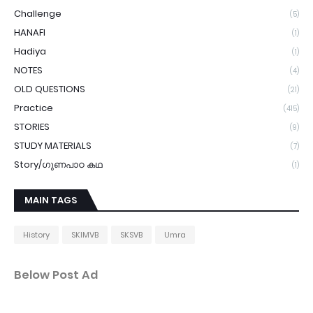
Challenge
(5)
HANAFI
(1)
Hadiya
(1)
NOTES
(4)
OLD QUESTIONS
(21)
Practice
(415)
STORIES
(9)
STUDY MATERIALS
(7)
Story/ഗുണപാഠ കഥ
(1)
MAIN TAGS
History
SKIMVB
SKSVB
Umra
Below Post Ad