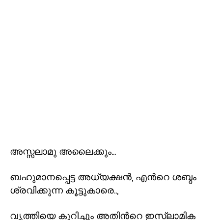
അസ്സലാമു അലൈക്കും...
ബഹുമാനപ്പെട്ട അധ്യക്ഷൻ
,
എൻറെ ശബ്ദം
ശ്രവിക്കുന്ന കൂട്ടുകാരെ..
,
വൃത്തിയെ കുറിച്ചും അതിൻറെ ഇസ്ലാമിക