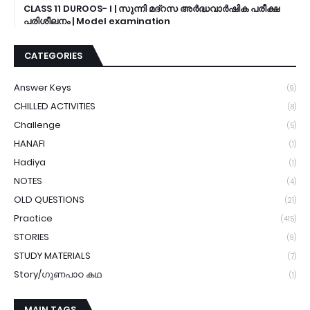
CLASS 11 DUROOS- I | സുന്നി മദ്റസ അർദ്ധവാർഷിക പരീക്ഷ
പരിശീലനം | Model examination
CATEGORIES
Answer Keys
(9)
CHILLED ACTIVITIES
(8)
Challenge
(5)
HANAFI
(1)
Hadiya
(1)
NOTES
(4)
OLD QUESTIONS
(21)
Practice
(415)
STORIES
(9)
STUDY MATERIALS
(7)
Story/ഗുണപാഠ കഥ
(1)
MAIN TAGS