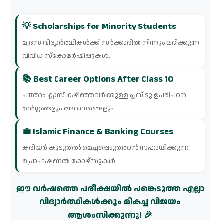
💡 Scholarships for Minority Students
മദ്രസ വിദ്യാർത്ഥികൾക്ക് സർക്കാരിൽ നിന്നും ലഭിക്കുന്ന
വിവിധ സ്കോളർഷിപ്പുകൾ.
📚 Best Career Options After Class 10
പത്താം ക്ലാസ് കഴിഞ്ഞവർക്കുള്ള പ്ലസ് ടു ഉപരിപഠന
മാർഗ്ഗങ്ങളും അവസരങ്ങളും.
💼 Islamic Finance & Banking Courses
കരിയർ കൂടുതൽ മെച്ചപ്പെടുത്താൻ സഹായിക്കുന്ന
പ്രൊഫഷണൽ കോഴ്സുകൾ.
ഈ വർഷത്തെ പരീക്ഷയിൽ പങ്കെടുത്ത എല്ലാ
വിദ്യാർത്ഥികൾക്കും മികച്ച വിജയം
ആശംസിക്കുന്നു! 🎉