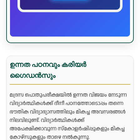
ഉന്നത പഠനവും കരിയർ
ഗൈഡൻസും
മദ്രസ പൊതുപരീക്ഷയിൽ ഉന്നത വിജയം നേടുന്ന
വിദ്യാർത്ഥികൾക്ക് ദീനീ പഠനത്തോടൊപ്പം തന്നെ
ഭൗതിക വിദ്യാഭ്യാസത്തിലും മികച്ച അവസരങ്ങൾ
നിലവിലുണ്ട്. വിദ്യാർത്ഥികൾക്ക്
അപേക്ഷിക്കാവുന്ന സ്കോളർഷിപ്പുകളും മികച്ച
കോഴ്സുകളും താഴെ നൽകുന്നു.