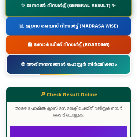
✨ ജനറൽ റിസൾട്ട് (GENERAL RESULT) ✨
📊 മദ്രസ വൈസ് റിസൾട്ട് (MADRASA WISE)
🏫 ബോർഡിങ് റിസൾട്ട് (BOARDING)
🎨 അഭിനന്ദനങ്ങൾ പോസ്റ്റർ നിർമ്മിക്കാം
🔎 Check Result Online
താഴെ ഫോമിൽ ക്ലാസ് സെലെക്ട് ചെയ്ത് റജിസ്റ്റർ നമ്പർ
ടൈപ്പ് ചെയ്യുക.