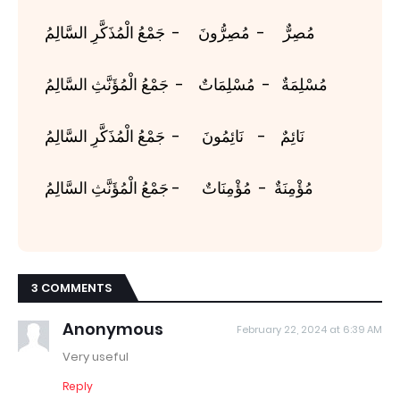
مُصِرٌّ - مُصِرُّونَ - جَمْعُ الْمُذَكَّرِ السَّالِمُ
مُسْلِمَةٌ - مُسْلِمَاتٌ - جَمْعُ الْمُؤَنَّثِ السَّالِمُ
نَائِمٌ - نَائِمُونَ - جَمْعُ الْمُذَكَّرِ السَّالِمُ
مُؤْمِنَةٌ - مُؤْمِنَاتٌ - جَمْعُ الْمُؤَنَّثِ السَّالِمُ
3 COMMENTS
Anonymous
February 22, 2024 at 6:39 AM
Very useful
Reply