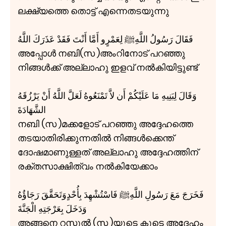
ലക്ഷ്യത്തെ തൊട്ട് എന്നെതടയുന്നു
فَقَالَ رَسُولُ اللَّهِﷺ لِعَمْرٍو أَمَّا أَنْتَ فَقَدْ عَذَرَكَ اللَّهُ
അപ്പോൾ നബി(സ )അംറിനോട് പറഞ്ഞു
നിങ്ങൾക്ക് അല്ലാഹു ഇളവ് നൽകിയിട്ടുണ്ട്
وَقَالَ لِبَنِيهِ مَا عَلَيْكُمْ أَن لاَّ تَمْنَعُوهُ لَعَلَّ اللَّهُ أَنْ يَرْزُقَهُ
الشَّهَادَةَ
നബി (സ )മക്കളോട് പറഞ്ഞു അദ്ദേഹത്തെ
തടയാതിരിക്കുന്നതിൽ നിങ്ങൾക്കെന്ത്
ദോഷമാണുള്ളത് അല്ലാഹു അദ്ദേഹത്തിന്
രക്തസാക്ഷിത്വം നൽകിയേക്കാം
فَخَرَجَ مَعَ رَسُولِ اللَّهِﷺ فَاسْتُشْهِدَ بِأُحْدٍوَتَحَقَّقَ رَجَاؤُهُ
وَدَخَلَ بِعَرْجَتِهِ الْجَنَّةَ
അങ്ങനെ റസൂൽ (സ )യുടെ കൂടെ അദേഹം