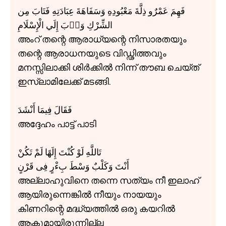
فَهِمَ عَمْرٌو ذِلَّةَ مَعْبُودِهِ وَسَفَاهَةَ عِبَادَتِهِ فَتَابَ مِن
الشِّرْكِ وَاۤبَ إِلَي الْإِسْلَامِ
അംറ് തന്റെ ആരാധ്യന്റെ നിസാരതയും
തന്റെ ആരാധനയുടെ വിഡ്ഢിത്തവും
മനസ്സിലാക്കി ശിർക്കിൽ നിന്ന് തൗബ ചെയ്ത്
ഇസ്ലാമിലേക്ക് മടങ്ങി.
فَقَالَ فِيمَا أَنْشَدَ
അദ്ദേഹം പാട്ട് പാടി
تَاللَّهِ لَوْ كُنْتَ إِلَهًا لَمْ تَكُنْ
أَنْتَ وَكَلْبٌ وَسْطَ بِءْرٍ فِی قَرْنٍ
അല്ലാഹുവിനെ തന്നെ സത്യം നീ ഇലാഹ്
ആയിരുന്നെങ്കിൽ നീയും നായയും
കിണറിന്റെ മദ്ധ്യത്തിൽ ഒരു കയറിൽ
ആകുമായിരുന്നില്ല