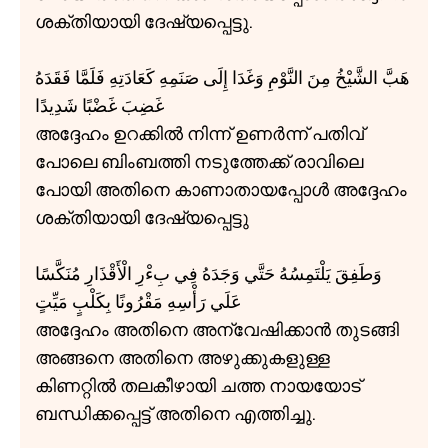
ശക്തിയായി ദേഷ്യപ്പെട്ടു.
هَبَّ الشَّيْخُ مِنَ النَّوْمِ وَغَدَا إِلَی صَنَمِهِ كَعَادَتِهِ فَلَمَّا فَقَدَهُ
غَضِبَ غَضْبًا شَدِيدًا
അദ്ദേഹം ഉറക്കിൽ നിന്ന് ഉണർന്ന് പതിവ്
പോലെ ബിംബത്തി നടുത്തേക്ക് രാവിലെ
പോയി അതിനെ കാണാതായപ്പോൾ അദ്ദേഹം
ശക്തിയായി ദേഷ്യപ്പെട്ടു
وَطَفِقَ يَلْتَمِسُهُ حَتَّي وَجَدَهُ فِي بِءْرِ الْأَقْذَارِ مُنَكَّسًا
عَلَي رَأْسِهِ مَقْرُونًا بِكَلْبٍ مَيِّتٍ
അദ്ദേഹം അതിനെ അന്വേഷിക്കാൻ തുടങ്ങി
അങ്ങനെ അതിനെ അഴുക്കുകളുള്ള
കിണറ്റിൽ തലകീഴായി ചത്ത നായയോട്
ബന്ധിക്കപ്പെട്ട് അതിനെ എത്തിച്ചു.