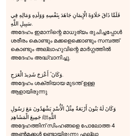
فَلَمَّا ذَاقَ حَلَاوَةَ الْإِيمَانِ جَاهَدَ بِنَفْسِهِ وَوَلَدِهِ وَمَالِهِ فِي
سَبِيلِ اللَّهِ.
അദേഹം ഇമാനിന്റെ മാധുര്യം രുചിച്ചപ്പോൾ
ശരീരം കൊണ്ടും മക്കളെക്കൊണ്ടും സമ്പത്ത്
കൊണ്ടും അല്ലാഹുവിന്റെ മാർഗ്ഗത്തിൽ
അദേഹം അദ്ധ്വാനിച്ചു.
وَكَانَ ؓ أَعْرَجَ شَدِيدَ الْعَرَجِ.
അദ്ദേഹം ശക്തിയായ മുടന്ത് ഉള്ള
ആളായിരുന്നു
وَكَانَ لَهُ بَنُونَ أَرْبَعَةٌ مِثْلُ الْأُسْدِ يَشْهَدُونَ مَعَ رَسُولِ
اللَّهِﷺ جَمِيعَ الْمَشَاهِدِ
അദ്ദേഹത്തിന് സിംഹങ്ങളെ പോലോത്ത 4
ആൺമക്കൾ ഉണ്ടായിരുന്നു എല്ലാ