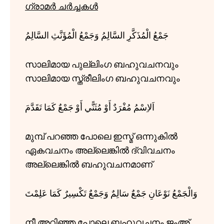
ഗ്രാമർ ചർച്ചകൾ
جَمْعُ الْمُذَكَّرِ السَّالِمُ وَجَمْعُ الْمُؤَنَّثِ السَّالِمُ
സാലിമായ പുല്ലിംഗ ബഹുവചനവും
സാലിമായ സ്ത്രീലിംഗ ബഹുവചനവും
اَلاِسْمُ مُفْرَدٌ أَوْ مُثَنًّي أَوْ جَمْعٌ كَمَا تَقَدَّمَ
മുമ്പ് പറഞ്ഞ പോലെ ഇസ്മ് ഒന്നുകിൽ
ഏകവചനം അല്ലെങ്കിൽ ദ്വിവചനം
അല്ലെങ്കിൽ ബഹുവചനമാണ്
وَالْجَمْعُ نَوْعَانِ جَمْعٌ سَالِمٌ وَجَمْعٌ تَكْسِيرٌ كَمَا عَلِمْتَ
നീ അറിഞ്ഞ പോലെ ബഹുവചനം ജംഅ്