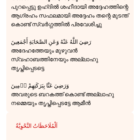
പുറപ്പെട്ടു ഉഹ്ദിൽ ശഹീദായി അദ്ദേഹത്തിന്റെ
ആഗ്രഹം സഫലമായി അദ്ദേഹം തന്റെ മുടന്ത്
കൊണ്ട് സ്വർഗ്ഗത്തിൽ പ്രവേശിച്ചു
رَضِيَ اللَّهُ عَنْهُ وَعَنِ الصَّحَابَةِ أَجْمَعِينَ
അദേഹത്തേയും മുഴുവൻ
സ്വഹാബത്തിനേയും അല്ലാഹു
തൃപ്തിപ്പെടട്ടെ
وَرَضِيَ عَنَّا بِبَرَكَتِهِمْ اۤمِينَ
അവരുടെ ബറകത്ത് കൊണ്ട് അല്ലാഹു
നമ്മെയും തൃപ്തിപ്പെടട്ടേ ആമീൻ
اَلْمُلَاحَظَاتُ النَّحْوِيَّةُ