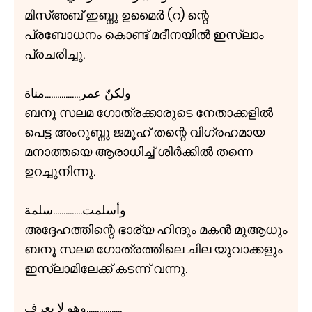
മിസ്അബ് ഇബ്നു ഉമൈർ (റ) ന്റെ
പ്രബോധനം കൊണ്ട് മദീനയിൽ ഇസ്ലാം
പ്രചരിച്ചു.
ولكنّ عمر.................مناة
ബനൂ സലമ ഗോത്രക്കാരുടെ നേതാക്കളിൽ
പെട്ട അംറുബ്നു ജമൂഹ് തന്റെ വിഗ്രഹമായ
മനാത്തയെ ആരാധിച്ച് ശിർക്കിൽ തന്നെ
ഉറച്ചുനിന്നു.
وأسلمت..............سلمة
അദ്ദേഹത്തിന്റെ ഭാര്യ ഹിന്ദും മകൻ മുആധും
ബനൂ സലമ ഗോത്രത്തിലെ ചില യുവാക്കളും
ഇസ്ലാമിലേക്ക് കടന്ന് വന്നു.
وهو لا يعرف.................