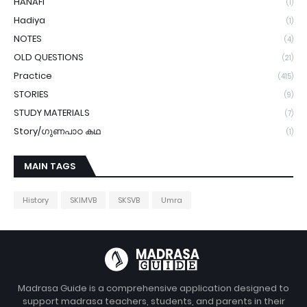
HANAFI
(1)
Hadiya
(1)
NOTES
(4)
OLD QUESTIONS
(21)
Practice
(415)
STORIES
(9)
STUDY MATERIALS
(7)
Story/ഗുണപാഠ കഥ
(1)
MAIN TAGS
History
SKIMVB
SKSVB
Umra
Madrasa Guide is a comprehensive application designed to
support madrasa teachers, students, and parents in their