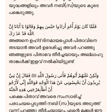
യുദ്ധങ്ങളിലും അവർ നബി(സ)യുടെ കൂടെ
പങ്കെടുത്തു.
فَلَمَّا كَانَ يَوْمُ أُحُدٍ أَرَادُوا حَبْسَ بِيهِمْ وَقَالوُا يَا أَبَانَا إِنَّ
اللَّهَ قَدْ عَذَ رَكَ.
അങ്ങനെ ഉഹ്ദ് ദിനമായപ്പോൾ പിതാവിനെ
തടയാൻ അവർ ഉദേശിച്ചു അവർ പറഞ്ഞു
ഞങ്ങളുടെ പിതാവേ തീർച്ചയായും അല്ലാഹു
താങ്കൾക്ക് ഇളവ് നൽകിയിട്ടുണ്ട്
وَلَكِنْ غَلَبَهُمْ أَبُوهُمْ فَأَتَی رَسُولَ اللَّهِ ﷺ فَقَالَ إِنَّ بَنِيَّ
يُرِيدُونَ أَنْ يَحْبِسُونِي عَنْ هَذَا الْوَجْهِ فَوَاللَّهِ إِنِّي لَأَرْجُو
أَنْ أَطَأَبِعَرْجَتِي هَذِهِ الْجَنَّةَ
പക്ഷെ പിതാവ് അവരെ സംസാരിച്ച്
പരാചയപ്പെടുത്തി നബി (സ )യുടെ അടുത്ത്
വന്ന് പറഞ്ഞു തീർച്ചയായും എന്റെ മക്കൾ ഈ