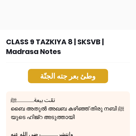
CLASS 9 TAZKIYA 8 | SKSVB |
Madrasa Notes
وطئ بعر جته الجنّة
تمّت بيعة...................ﷺ
ബൈ അതുൽ അഖബ കഴിഞ്ഞ് തിരു നബി ﷺ
യുടെ ഹിജ്റ അടുത്തായി
وانتشر...................رضي الله عنه