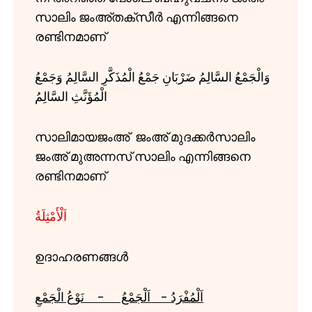
സാലിം ജംഅ്തക്സീർ എന്നിങ്ങനെ
രണ്ടിനമാണ്
وَالْجَمْعُ السَّالِمُ ضَرْبَانِ جَمْعُ الْمُذَكَّرِ السَّالِمُ وَجَمْعُ
الْمُؤَنَّثِ السَّالِمُ
സാലിമായജംഅ് ജംഅ് മുദക്കർസാലിം
ജംഅ് മുഅന്നസ് സാലിം എന്നിങ്ങനെ
രണ്ടിനമാണ്
اَلْأَمْثِلَةُ
ഉദാഹരണങ്ങൾ
اَلْمُفْرَدُ - اَلْجَمْعُ - نَوْعُ الْجَمْعِ