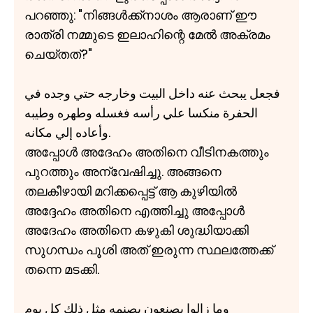
പറഞ്ഞു: "നിങ്ങൾക്ക്നാശം ആരാണ് ഈ
രാത്രി നമ്മുടെ ഇലാഹിന്റെ മേൽ അക്രമം
ചെയ്തത്?"
فجعل يبحث عنه داخل البيت وخارجه حتي وجده في
الحفرة منكسا علي رأسه فغسله وطهره وطيبه
وأعاده إلي مكانه.
അപ്പോൾ അദേഹം അതിനെ വീടിനകത്തും
പുറത്തും അന്വേഷിച്ചു. അങ്ങനെ
തലകീഴായി മറിക്കപ്പെട്ട് ആ കുഴിയിൽ
അദ്ദേഹം അതിനെ എത്തിച്ചു അപ്പോൾ
അദേഹം അതിനെ കഴുകി ശുദ്ധിയാക്കി
സുഗന്ധം പൂശി അത് ഇരുന്ന സ്ഥലത്തേക്ക്
തന്നെ മടക്കി.
وما زالوا يصنعون بصنمه مثل ذلك كل يوم