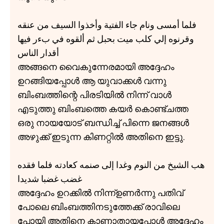
فلما أمسی ونام جاء الفتية وأخذوا السيف من عنقه
وقرنوه إلي كلب ميت بحبل ثم ألقوه في بءر فيها
أقدار الناس
അങ്ങനെ വൈകുന്നേരമായി അദ്ദേഹം
ഉറങ്ങിയപ്പോൾ ആ യുവാക്കൾ വന്നു
ബിംബത്തിന്റെ പിരടിയിൽ നിന്ന് വാൾ
എടുത്തു ബിംബത്തെ കയർ കൊണ്ട്ചത്ത
ഒരു നായയോട് ബന്ധിച്ച് പിന്നെ ജനങ്ങൾ
അഴുക്ക് ഇടുന്ന കിണറ്റിൽ അതിനെ ഇട്ടു.
هب الشيخ من النوم وغدا إلی صنمه كعادته فلما فقده
غضب غضبا شديدا
അദ്ദേഹം ഉറക്കിൽ നിന്ന്ഉണർന്നു പതിവ്
പോലെ ബിംബത്തിനടുത്തേക്ക് രാവിലെ
പോയി അതിനെ കാണാതായപ്പോൾ അദ്ദേഹം