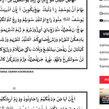
wha
ins
you
USE
samas
samas
Exam 
Samas
PO