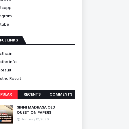
tsapp
tagram
tube
FUL LINKS
tha.in
tha.info
Result
tha Result
PULAR
RECENTS
COMMENTS
SINNI MADRASA OLD
QUESTION PAPERS
January 12, 2026