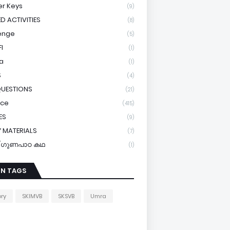
r Keys
(9)
ED ACTIVITIES
(8)
enge
(5)
I
(1)
a
(1)
S
(4)
QUESTIONS
(21)
ice
(415)
ES
(9)
 MATERIALS
(7)
y/ഗുണപാഠ കഥ
(1)
IN TAGS
ory
SKIMVB
SKSVB
Umra