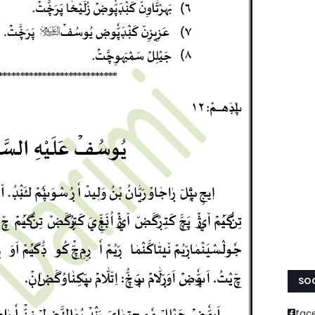
SOC
fac