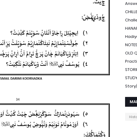
Answe
CHILL
Chall
HANAF
Hadiy
NOTE
OLD 
Pract
STORI
STUDY
Stor
MA
Hist