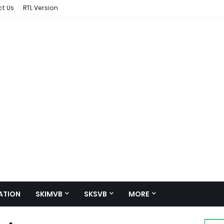
t Us
RTL Version
ATION
SKIMVB
SKSVB
MORE