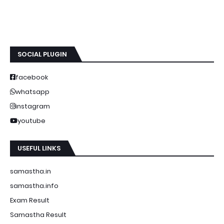
SOCIAL PLUGIN
facebook
whatsapp
instagram
youtube
USEFUL LINKS
samastha.in
samastha.info
Exam Result
Samastha Result