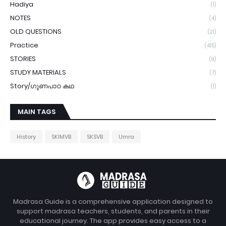
Hadiya
(1)
NOTES
(4)
OLD QUESTIONS
(21)
Practice
(415)
STORIES
(9)
STUDY MATERIALS
(7)
Story/ഗുണപാഠ കഥ
(1)
MAIN TAGS
History
SKIMVB
SKSVB
Umra
Madrasa Guide is a comprehensive application designed to
support madrasa teachers, students, and parents in their
educational journey. The app provides easy access to a