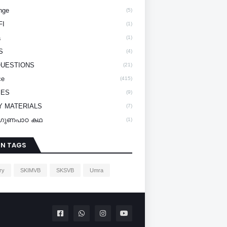
nge
(5)
FI
(1)
a
(1)
S
(4)
QUESTIONS
(21)
ce
(415)
IES
(9)
Y MATERIALS
(7)
y/ഗുണപാഠ കഥ
(1)
IN TAGS
ry
SKIMVB
SKSVB
Umra