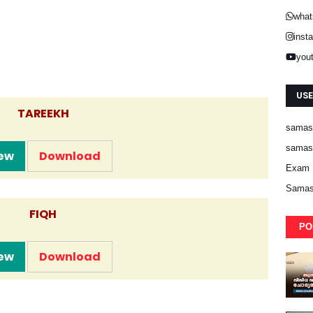
what
inst
you
USE
TAREEKH
samast
samast
ew
Download
Exam 
Samas
FIQH
PO
ew
Download