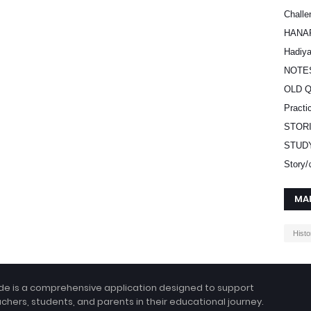
Challe
HANA
Hadiy
NOTE
OLD 
Practi
STOR
STUD
Stor
MA
Histo
e is a comprehensive application designed to support
hers, students, and parents in their educational journey.