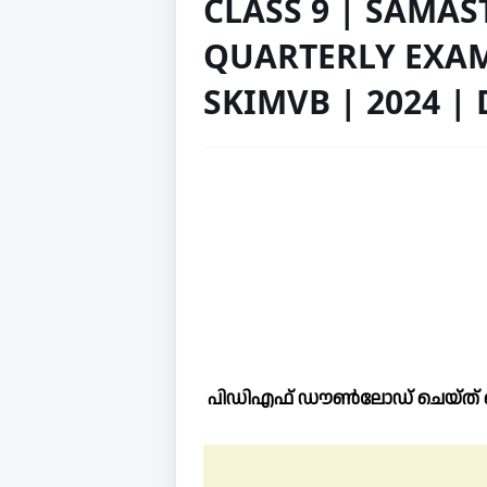
CLASS 9 | SAMA
QUARTERLY EXAM
SKIMVB | 2024 
പിഡിഎഫ് ഡൗൺലോഡ് ചെയ്ത് ഷ