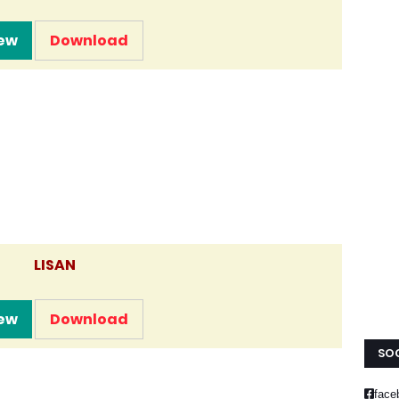
ew
Download
LISAN
ew
Download
SOC
face