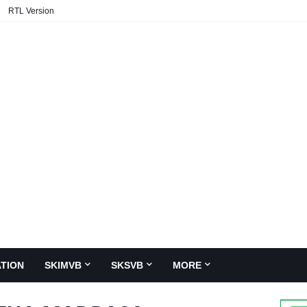
RTL Version
TION
SKIMVB
SKSVB
MORE