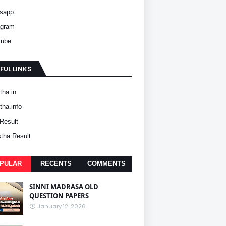
sapp
agram
tube
FUL LINKS
ha.in
ha.info
Result
tha Result
PULAR
RECENTS
COMMENTS
SINNI MADRASA OLD
QUESTION PAPERS
January 12, 2026