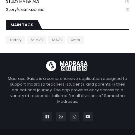
STUDY MATERIALS
(7)
Story/ഗുണപാഠ കഥ
(1)
MAIN TAGS
History
SKIMVB
SKSVB
Umra
Madrasa Guide is a comprehensive application designed to
support madrasa teachers, students, and parents in their
educational journey. The app provides easy access to a
variety of resources tailored for all divisions of Samastha
Madrasas.