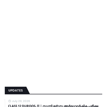
UPDATES
July 29, 2026
CLASS 12 DUROOS- II | സുന്നി മദ്റസ അർദ്ധവാർഷിക പരീക്ഷ