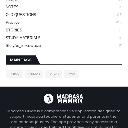
NOTES
(4)
OLD QUESTIONS
(21)
Practice
(415)
STORIES
(9)
STUDY MATERIALS
(7)
Story/ഗുണപാഠ കഥ
(1)
MAIN TAGS
History
SKIMVB
SKSVB
Umra
Madrasa Guide is a comprehensive application designed to
support madrasa teachers, students, and parents in their
educational journey. The app provides easy access to a
variety of resources tailored for all divisions of Samastha