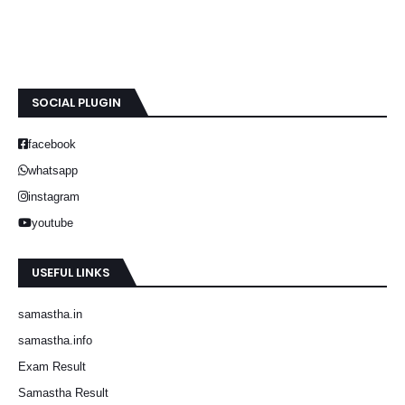
SOCIAL PLUGIN
facebook
whatsapp
instagram
youtube
USEFUL LINKS
samastha.in
samastha.info
Exam Result
Samastha Result