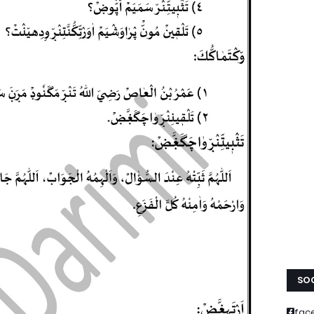
SOC
fac