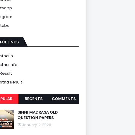
tsapp
tagram
tube
FUL LINKS
tha.in
tha.info
Result
tha Result
PULAR
RECENTS
COMMENTS
SINNI MADRASA OLD
QUESTION PAPERS
January 12, 2026