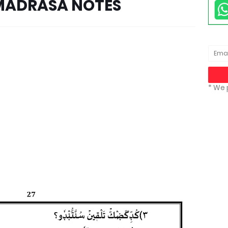
| MADRASA NOTES
* We 