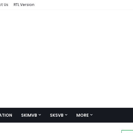
t Us
RTL Version
ATION
SKIMVB
SKSVB
MORE