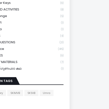
r Keys
(9)
ED ACTIVITIES
(8)
enge
(5)
I
(1)
a
(1)
S
(4)
QUESTIONS
(21)
ice
(415)
ES
(9)
 MATERIALS
(7)
y/ഗുണപാഠ കഥ
(1)
IN TAGS
ory
SKIMVB
SKSVB
Umra