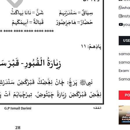
wha
ins
you
USE
samas
samas
Exam 
Samas
PO