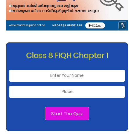
Class 8 FIQH Chapter 1
Start The Quiz