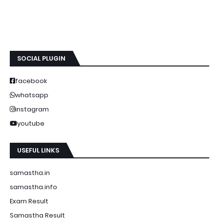
SOCIAL PLUGIN
facebook
whatsapp
instagram
youtube
USEFUL LINKS
samastha.in
samastha.info
Exam Result
Samastha Result