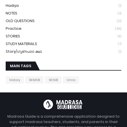
Hadiya
(1)
NOTES
(4)
OLD QUESTIONS
(21)
Practice
(415)
STORIES
(9)
STUDY MATERIALS
(7)
Story/ഗുണപാഠ കഥ
(1)
MAIN TAGS
History
SKIMVB
SKSVB
Umra
Madrasa Guide is a comprehensive application designed to
support madrasa teachers, students, and parents in their