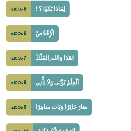
لِمَاذَا بَكَوْا ؟ !
പാഠം 5
اَلْإِخْلَاصْ
പാഠം 6
!هَذَا وَالله ِالمُلْكُ
പാഠം 7
اَلْعِلْمُ يُؤْتَى وَلَا يَأْتِي
പാഠം 8
صَارَ حَائِرًا وَبَاتَ سَاهِرًا
പാഠം 9