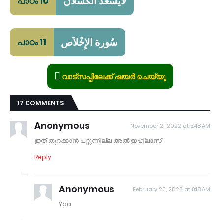
لَايَسْعَدُ الْكَسْلَانُ
പാഠം 10
سُورة الإِخْلاَص
പാഠം 11
വാട്സപ്പിലേക്ക് ഷയർ ചെയ്യൂ
17 COMMENTS
Anonymous
November 21, 2022 at 5:48 AM
ഇത് തുറക്കാൻ പറ്റുന്നില്ല അൽ ഇഹ്‌ലാസ്
Reply
Anonymous
February 20, 2023 at 8:18 AM
Yaa