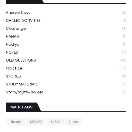
Answer Keys
(9)
CHILLED ACTIVITIES
(8)
Challenge
(5)
HANAFI
(1)
Hadiya
(1)
NOTES
(4)
OLD QUESTIONS
(21)
Practice
(415)
STORIES
(9)
STUDY MATERIALS
(7)
Story/ഗുണപാഠ കഥ
(1)
MAIN TAGS
History
SKIMVB
SKSVB
Umra