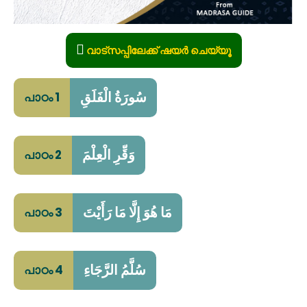
വാട്സപ്പിലേക്ക് ഷയർ ചെയ്യൂ
سُورَةُ الْفَلَقِ
പാഠം 1
وَقِّرِ الْعِلْمَ
പാഠം 2
مَا هُوَ إِلَّا مَا رَأَيْتَ
പാഠം 3
سُلَّمُ الرَّجَاءِ
പാഠം 4