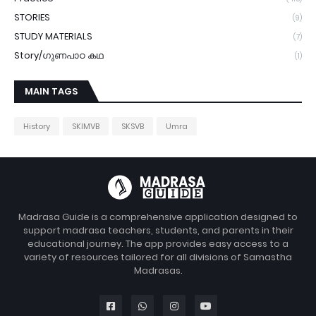
STORIES
(9)
STUDY MATERIALS
(7)
Story/ഗുണപാഠ കഥ
(1)
MAIN TAGS
History
SKIMVB
SKSVB
Umra
Madrasa Guide is a comprehensive application designed to
support madrasa teachers, students, and parents in their
educational journey. The app provides easy access to a
variety of resources tailored for all divisions of Samastha
Madrasas.