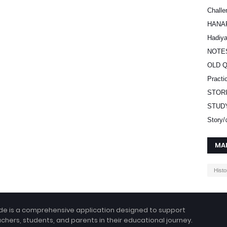
Challe
HANA
Hadiy
NOTE
OLD 
Practi
STOR
STUD
Stor
MA
Histo
e is a comprehensive application designed to support
hers, students, and parents in their educational journey.