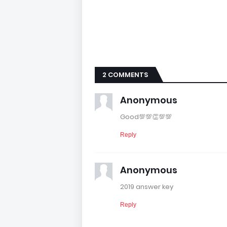
2 COMMENTS
Anonymous
Good💯💯👏💯💯
Reply
Anonymous
2019 answer key
Reply