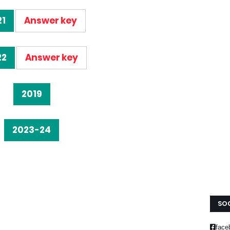
21
Answer key
22
Answer key
2019
2023-24
SOC
face