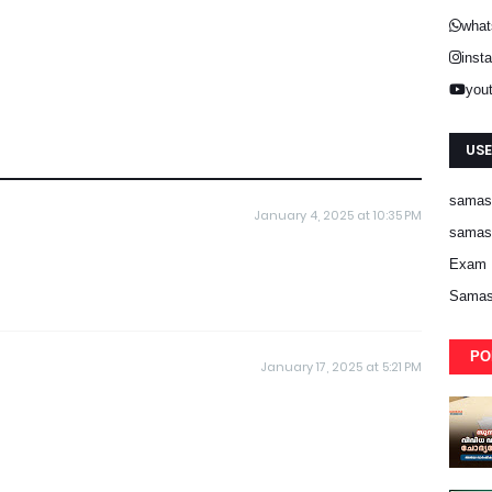
what
inst
you
USE
samast
January 4, 2025 at 10:35 PM
samast
Exam 
Samas
PO
January 17, 2025 at 5:21 PM