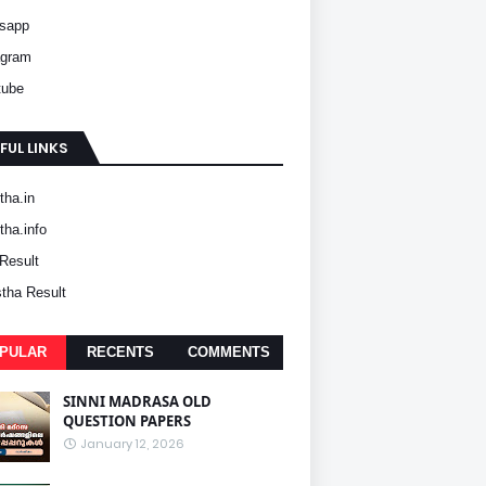
sapp
agram
tube
FUL LINKS
ha.in
ha.info
Result
tha Result
PULAR
RECENTS
COMMENTS
SINNI MADRASA OLD
QUESTION PAPERS
January 12, 2026