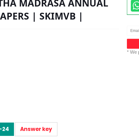
STHA MADRASA ANNUAL
APERS | SKIMVB |
* We 
-24
Answer key