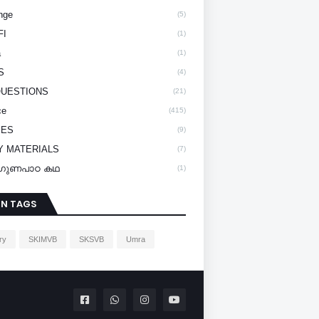
nge
(5)
FI
(1)
a
(1)
S
(4)
QUESTIONS
(21)
ce
(415)
IES
(9)
Y MATERIALS
(7)
y/ഗുണപാഠ കഥ
(1)
IN TAGS
ry
SKIMVB
SKSVB
Umra