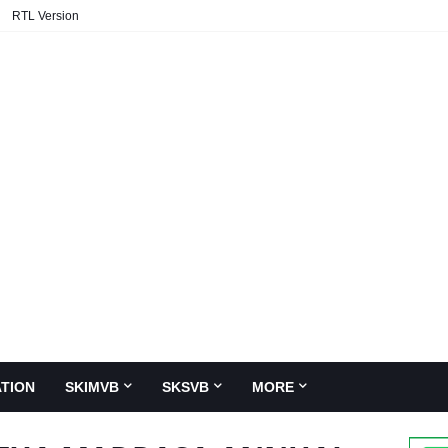
RTL Version
TION
SKIMVB
SKSVB
MORE