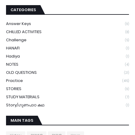
CATEGORIES
Answer Keys
(9)
CHILLED ACTIVITIES
(8)
Challenge
(5)
HANAFI
(1)
Hadiya
(1)
NOTES
(4)
OLD QUESTIONS
(21)
Practice
(415)
STORIES
(9)
STUDY MATERIALS
(7)
Story/ഗുണപാഠ കഥ
(1)
MAIN TAGS