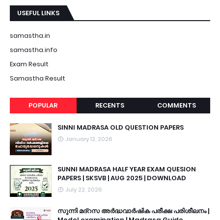
USEFUL LINKS
samastha.in
samastha.info
Exam Result
Samastha Result
POPULAR
RECENTS
COMMENTS
SINNI MADRASA OLD QUESTION PAPERS
January 12, 2026
SUNNI MADRASA HALF YEAR EXAM QUESION
PAPERS | SKSVB | AUG 2025 | DOWNLOAD
July 22, 2026
സുന്നി മദ്റസ അർദ്ധവാർഷിക പരീക്ഷ പരിശീലനം |
Model examination | Madrasa Guide