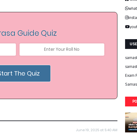
what
inst
you
asa Guide Quiz
USE
samast
samast
Start The Quiz
Exam R
Samast
PO
June 19, 2025 at 5:40 AM