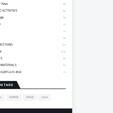
 Keys
(9)
D ACTIVITIES
(8)
nge
(5)
I
(1)
(1)
(4)
UESTIONS
(21)
ce
(415)
ES
(9)
 MATERIALS
(7)
y/ഗുണപാഠ കഥ
(1)
IN TAGS
ry
SKIMVB
SKSVB
Umra