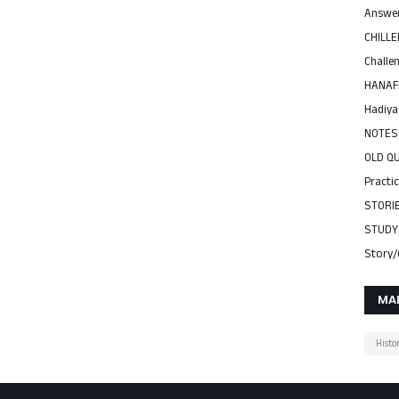
Answer
CHILLE
Challe
HANAF
Hadiya
NOTES
OLD Q
Practi
STORI
STUDY
Stor
MA
Histo