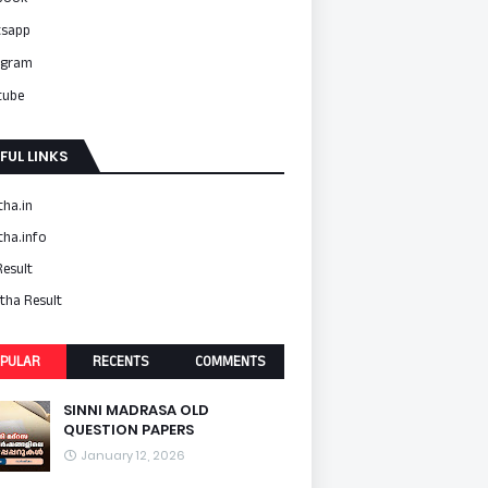
sapp
agram
tube
FUL LINKS
ha.in
ha.info
esult
ha Result
PULAR
RECENTS
COMMENTS
SINNI MADRASA OLD
QUESTION PAPERS
January 12, 2026