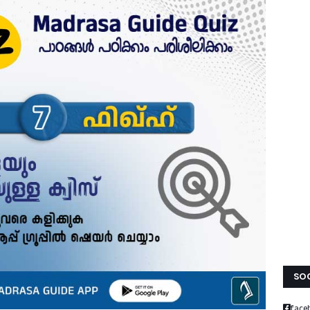
SOC
face