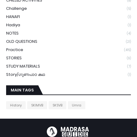
CHILLED ACTIVITIES
(8)
Challenge
(5)
HANAFI
(1)
Hadiya
(1)
NOTES
(4)
OLD QUESTIONS
(21)
Practice
(415)
STORIES
(9)
STUDY MATERIALS
(7)
Story/ഗുണപാഠ കഥ
(1)
MAIN TAGS
History
SKIMVB
SKSVB
Umra