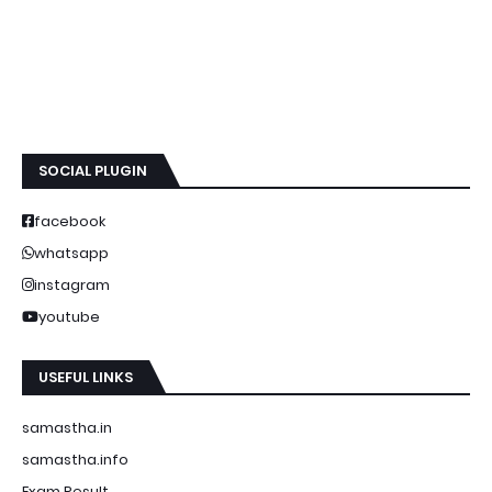
SOCIAL PLUGIN
facebook
whatsapp
instagram
youtube
USEFUL LINKS
samastha.in
samastha.info
Exam Result