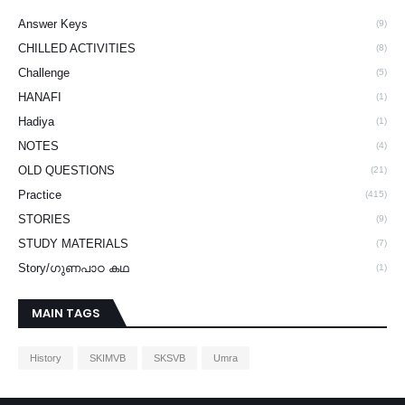
Answer Keys
(9)
CHILLED ACTIVITIES
(8)
Challenge
(5)
HANAFI
(1)
Hadiya
(1)
NOTES
(4)
OLD QUESTIONS
(21)
Practice
(415)
STORIES
(9)
STUDY MATERIALS
(7)
Story/ഗുണപാഠ കഥ
(1)
MAIN TAGS
History
SKIMVB
SKSVB
Umra