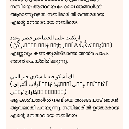
നബിയെ അങ്ങയെ പോലെ ഞങ്ങൾക്ക്
ആരാണുള്ളത്. നബിമാരിൽ ഉത്തമരായ
എന്റെ നേതാവായ നബിയെ.
ارتكبت علی الخطا غير حصر وعدد
( اۧڹَّوُمۡ كَڹَكُّمِلَّاتَّ اَتۡرَ پَاپَمۡ ڿَانۡ چۧيۡتِڔِكُّنُّ.)
എണ്ണവും കണക്കുമില്ലാത്ത അത്ര പാപം
ഞാൻ ചെയ്തിരിക്കുന്നു.
لك أشكو فيه يا سيّدي خير النبي
( آ كَاڔۡتِّلۡ نَبِيۧي اَۼَّيٗوڊْ ڿَانۡ آوَلَاتِ اُتَّمَڔَايَ
اۧنۡڔۧ نۧيتَاوَايَ نَبِيۧي.)
ആ കാര്യത്തിൽ നബിയെ അങ്ങയോട് ഞാൻ
ആവലാതി പറയുന്നു. നബിമാരിൽ ഉത്തമരായ
എന്റെ നേതാവായ നബിയെ.