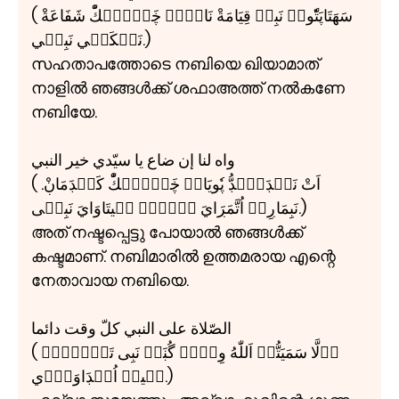
( سَهَتَاپَتّٗوڊۧ نَبِيۧ قِيَامَةْ نَاۻِلۡ ڿَۼَّۻۡكّْ شَفَاعَةْ
نَلۡكَڹۧي نَبِيۧي.)
സഹതാപത്തോടെ നബിയെ ഖിയാമാത്
നാളിൽ ഞങ്ങൾക്ക് ശഫാഅത്ത് നൽകണേ
നബിയേ.
واه لنا إن ضاع يا سيّدي خير النبي
( اَتْ نَشۡڊَپّۧڊُّ پٗويَالۡ ڿَۼَّۻۡكّْ كَشۡڊَمَاڹْ.
نَبِمَاڔِلۡ اُتَّمَڔَايَ اۧنۡڔۧ نۧيتَاوَايَ نَبِيۧی.)
അത് നഷ്ടപ്പെട്ടു പോയാൽ ഞങ്ങൾക്ക്
കഷ്ടമാണ്. നബിമാരിൽ ഉത്തമരായ എന്റെ
നേതാവായ നബിയെ.
الصّلاة علی النبي كلّ وقت دائما
( اۧلَّا سَمَيَتُّمۡ اَللّٰهُ وِنۡڔۧ گُڹَمۡ نَبِی تَۼَّۻُڊۧ
مۧيلۡ اُڹۡڊَاوَڊّۧي.)