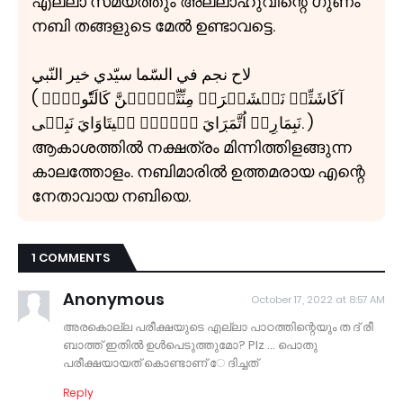
എല്ലാ സമയത്തും അല്ലാഹുവിന്റെ ഗുണം
നബി തങ്ങളുടെ മേൽ ഉണ്ടാവട്ടെ.
لاح نجم في السّما سيّدي خير النّبي
( آكَاشَتِّلۡ نَكۡشَتۡرَمۡ مِنِّتِّۻَۼُّنَّ كَالَتّٗوۻَمۡ
نَبِمَاڔِلۡ اُتَّمَڔَايَ اۧنۡڔۧ نۧيتَاوَايَ نَبِيۧی. )
ആകാശത്തിൽ നക്ഷത്രം മിന്നിത്തിളങ്ങുന്ന
കാലത്തോളം. നബിമാരിൽ ഉത്തമരായ എന്റെ
നേതാവായ നബിയെ.
1 COMMENTS
Anonymous
October 17, 2022 at 8:57 AM
അരകൊല്ല പരീക്ഷയുടെ എല്ലാ പാഠത്തിന്റെയും ത ദ് രീ
ബാത്ത് ഇതിൽ ഉൾപെടുത്തുമോ? Plz ... പൊതു
പരീക്ഷയായത് കൊണ്ടാണ് േ ദിച്ചത്
Reply