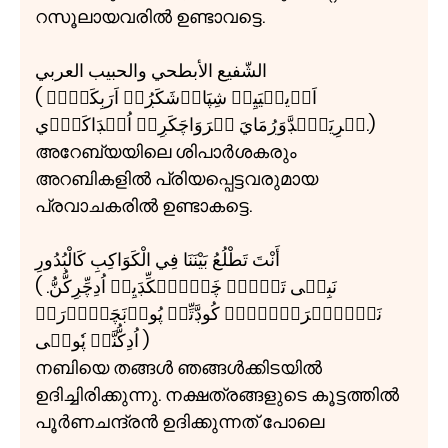
റസൂലായവരിൽ ഉണ്ടാവട്ടെ.
الشّفيع الأبطحي والحبيب العربي
( اَرۧيبۡيَيِلۧ شِپَارۡشَكَڔُمۡ اَرَبِكَۻِلۡ
پۡرِيَپّۧڊَّوَڔُمَايَ پۡرَوَاچَكَڔِلۡ اُڹۡڊَاكَڊّۧي.)
അറേബ്യയിലെ ശിപാർശകരും
അറബികളിൽ പ്രിയപ്പെട്ടവരുമായ
പ്രവാചകരിൽ ഉണ്ടാകട്ടെ.
أَنْتَ تَطْلُعُ بَيْنَنَا فِي الْكَوَاكِبِ كَالْبُدُورِ
( نَبِيۧی تَۼَّۻۡ ڿَۼَّۻۡكِّڊَيِلۡ اُدِچِّڔِكُّنُّ.
نَكۡۺَتۡرَۼَّۻُڊۧ كُوڊَّتِّلۡ پُورۡڹَچَنۡدۡرَنۡ
اُدِكُّنَّتۡ پٗولۧی )
നബിയെ തങ്ങൾ ഞങ്ങൾക്കിടയിൽ
ഉദിച്ചിരിക്കുന്നു. നക്ഷത്രങ്ങളുടെ കൂട്ടത്തിൽ
പൂർണചന്ദ്രൻ ഉദിക്കുന്നത് പോലെ