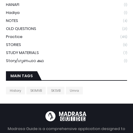
HANAFI
(1)
Hadiya
(1)
NOTES
(4)
OLD QUESTIONS
(21)
Practice
(415)
STORIES
(9)
STUDY MATERIALS
(7)
Story/ഗുണപാഠ കഥ
(1)
MAIN TAGS
History
SKIMVB
SKSVB
Umra
Madrasa Guide is a comprehensive application designed to