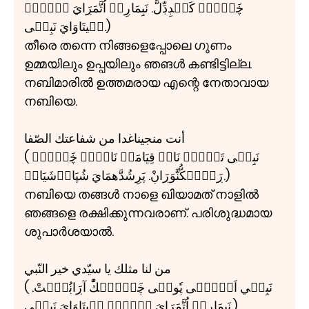
ڿَۼَّۻۡ كَڹۡڊِڊِّلَّ. نَبِمَاڔِلۡ اُتَّمَڔَايَ اۧنۡڔۧ
نۧيتَاوَايَ نَبِيۧی.)
തീരെ തന്നെ നിങ്ങളെപ്പോലെ ഗുണം
ഉമ്മയിലും ഉപ്പയിലും ഞങൾ കണ്ടിട്ടില്ല.
നബിമാരിൽ ഉത്തമരായ എന്റെ നേതാവായ
നബിയെ.
أنت منجيناغدا من شفاعتك الصّفا
( نَبِيۧی تَۼَّۻۡ نَاۻۧ قِيَامَةۡ نَاۻِلۡ ڿَۼَّۻۧ
ڔَكۡۺِكُّنَّوَڔَاڹْ. پَڔِشُدَّهمَايَ شُپَارۡشَيَالۡ.)
നബിയെ തങ്ങൾ നാളെ ഖിയാമത് നാളിൽ
ഞങ്ങളെ രക്ഷിക്കുന്നവരാണ്. പരിശുദ്ധമായ
ശുപാർശയാൽ.
من لنا مثلك يا سيّدي خير النّبي
( نَبِيۧي اَۼَّيۧی پٗولۧی ڿَۼَّۻۡكّْ آڔَاڹُۻَّتْ.
نَبِمَاڔِلۡ اُتَّمَڔَايَ اۧنۡڔۧ نۧيتَاوَايَ نَبِيۧی.)