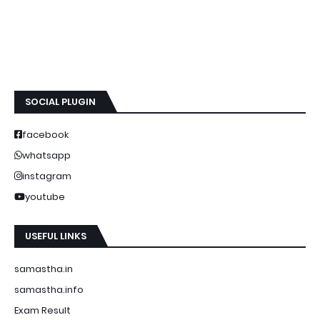
SOCIAL PLUGIN
facebook
whatsapp
instagram
youtube
USEFUL LINKS
samastha.in
samastha.info
Exam Result