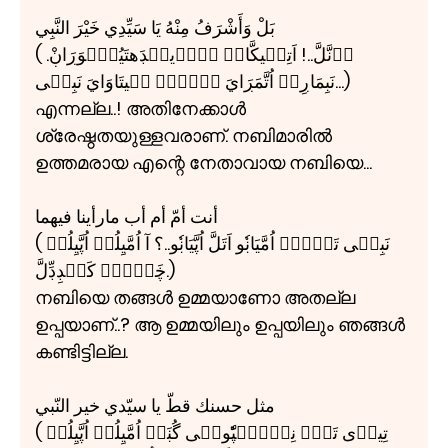
بَلْ وَأَشْرَفُ مِنْهُ يَا سَيِّدِي خَيْرَ النَّبِي
( اۧنَّلَّ..! اَتِنۧيكَّاۻۡ شۡرۧيۺۡڊَهتَيُۻَّوَڔَاڹْ.
نَبِمَاڔِلۡ اُتَّمَڔَايَ اۧنۡڔۧ نۧيتَاوَايَ نَبِيۧی...)
എന്നല്ല..! അതിനേക്കാൾ
ശ്രേഷ്ഠതയുള്ളവരാണ്. നബിമാരിൽ
ഉത്തമരായ എന്റെ നേതാവായ നബിയെ...
أنت أمّ أم أب مارأينا فيهما
( نَبِيۧی تَۼَّۻۡ اُمَّيَاڹٗو اَتَلَّ اُپَّيَاڹٗو..؟ آ اُمَّيِلُمۡ اُپَّيِلُمۡ
ڿَۼَّۻۡ كَڹۡڊِڊِّلَّ.)
നബിയെ തങ്ങൾ ഉമ്മയാണോ അതല്ല
ഉപ്പയാണ്..? ആ ഉമ്മയിലും ഉപ്പയിലും ഞങ്ങൾ
കണ്ടിട്ടില്ല.
مثل حسنك قطّ يا سيّدي خير النّبي
( تِيڔۧی تَنّۧ نِۼَّۻۧپّٗولۧی گُڹَمۡ اُمَّيِلُمۡ اُپَّيِلُمۡ