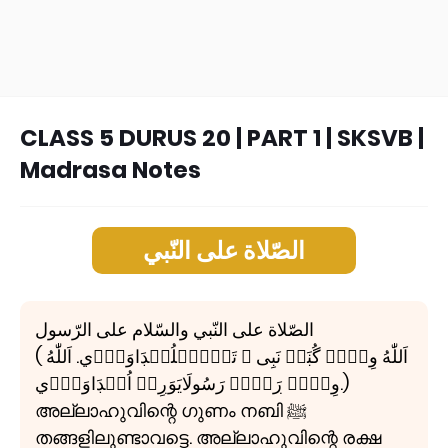
CLASS 5 DURUS 20 | PART 1 | SKSVB |
Madrasa Notes
الصّلاة علی النّبي
الصّلاة علی النّبي والسّلام علی الرّسول
( اَللّٰهُ وِنۡڔۧ گُڹَمۡ نَبِی ﷺ تَۼَّۻِلُڹۡڊَاوَڊّۧي. اَللّٰهُ
وِنۡڔۧ ڔَكۡۺَ رَسُولَايَوَڔِلۡ اُڹۡڊَاوَڊّۧي.)
അല്ലാഹുവിന്റെ ഗുണം നബി ﷺ
തങ്ങളിലുണ്ടാവട്ടെ. അല്ലാഹുവിന്റെ രക്ഷ