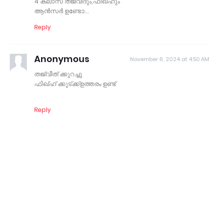
4 ക്ലാസ് തജ്‌വീദും,ഫിഖ്ഹും
ആൻസർ ഉണ്ടോ...
Reply
Anonymous
November 6, 2024 at 4:50 AM
തജ്‌വീത് ക്കുറച്ചു
ഫിഖ്ഹ് ക്കുട്ക്ക്ഉത്തരം ഉണ്ട്
Reply