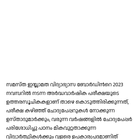
സമസ്ത ഇസ്ലാമത വിദ്യാഭ്യാസ ബോർഡിൻറെ 2023
നവമ്പറിൽ നടന്ന അർദ്ധവാർഷിക പരീക്ഷയുടെ
ഉത്തരസൂചികകളാണ് താഴെ കൊടുത്തിരിക്കുന്നത്,
പരീക്ഷ കഴിഞ്ഞ് ചോദ്യപേപ്പറുകൾ നോക്കുന്ന
ഉസ്താദുമാർക്കും, വരുന്ന വർഷങ്ങളിൽ ചോദ്യപേപ്പർ
പരിശോധിച്ചു പഠനം മികവുറ്റതാക്കുന്ന
വിദ്യാർത്ഥികൾക്കും വളരെ ഉപകാരപ്രദമാണിത്