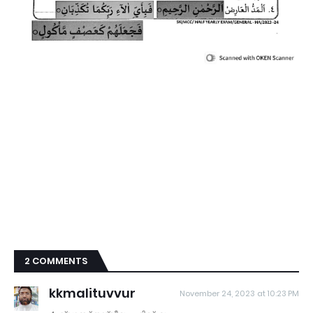
2 COMMENTS
kkmalituvvur
November 24, 2023 at 10:23 PM