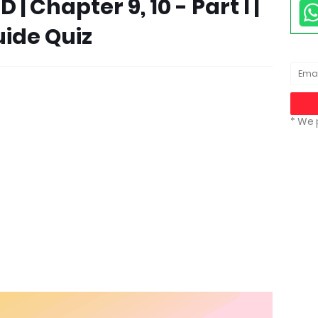
 | Chapter 9, 10 - Part I |
ide Quiz
* We 