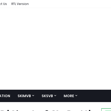
t Us
RTL Version
ATION
SKIMVB
SKSVB
MORE