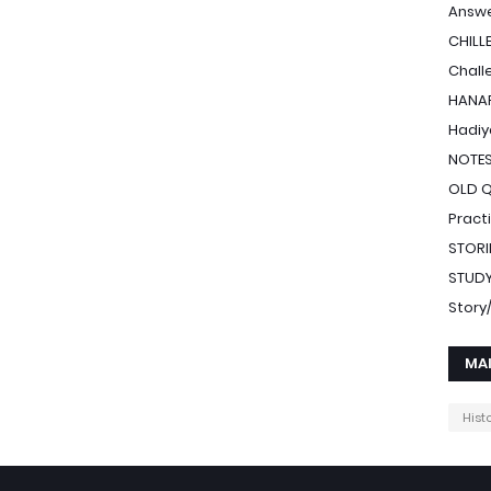
Answe
CHILL
Chall
HANAF
Hadiy
NOTE
OLD 
Pract
STORI
STUDY
Stor
MA
Hist