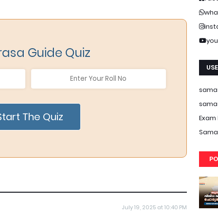
wha
ins
you
asa Guide Quiz
USE
samas
samas
Start The Quiz
Exam 
Samas
PO
July 19, 2025 at 10:40 PM