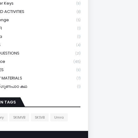
r Keys
(9)
ED ACTIVITIES
(8)
enge
(5)
I
(1)
a
(1)
S
(4)
QUESTIONS
(21)
ice
(415)
ES
(9)
 MATERIALS
(7)
y/ഗുണപാഠ കഥ
(1)
IN TAGS
ory
SKIMVB
SKSVB
Umra