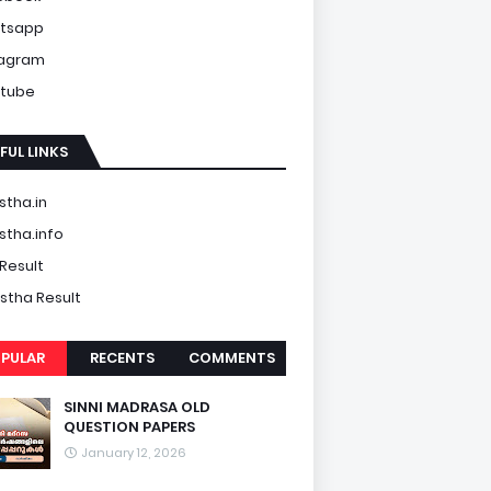
tsapp
tagram
tube
FUL LINKS
tha.in
tha.info
Result
tha Result
PULAR
RECENTS
COMMENTS
SINNI MADRASA OLD
QUESTION PAPERS
January 12, 2026