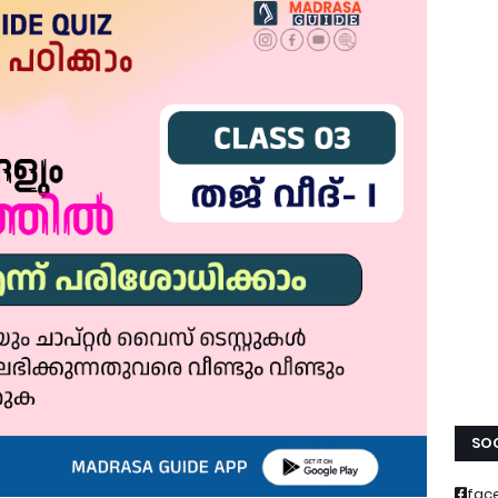
SOC
fac