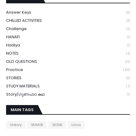
Answer Keys
(9)
CHILLED ACTIVITIES
(8)
Challenge
(5)
HANAFI
(1)
Hadiya
(1)
NOTES
(4)
OLD QUESTIONS
(21)
Practice
(415)
STORIES
(9)
STUDY MATERIALS
(7)
Story/ഗുണപാഠ കഥ
(1)
MAIN TAGS
History
SKIMVB
SKSVB
Umra