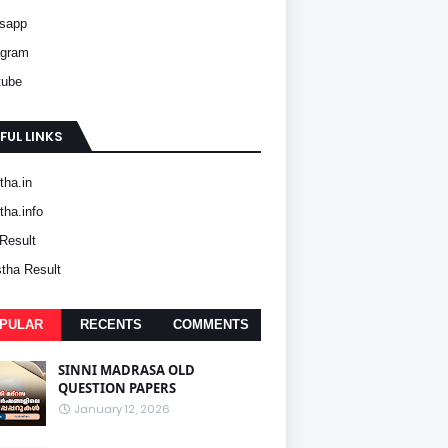
sapp
agram
tube
FUL LINKS
ha.in
ha.info
Result
tha Result
PULAR
RECENTS
COMMENTS
SINNI MADRASA OLD
QUESTION PAPERS
January 12, 2026