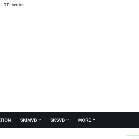
RTL Version
TION
SKIMVB
SKSVB
MORE