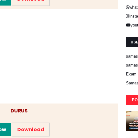
what
inst
you
USE
samast
samast
Exam 
Samas
PO
DURUS
ew
Download