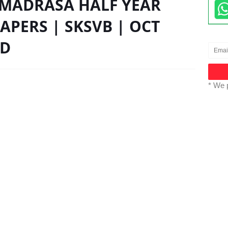
I MADRASA HALF YEAR
APERS | SKSVB | OCT
AD
* We 