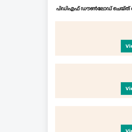
പിഡിഎഫ് ഡൗൺലോഡ് ചെയ്ത് ഷ
Vi
Vi
Vi