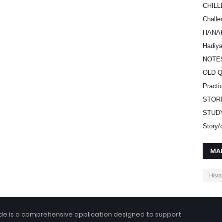
CHILL
Challe
HANA
Hadiy
NOTE
OLD 
Practi
STOR
STUD
Stor
MA
Histo
e is a comprehensive application designed to support