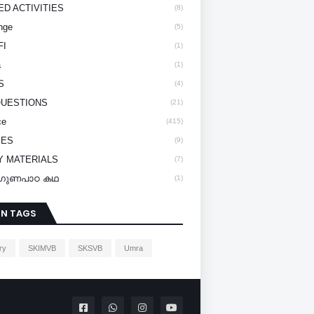
ED ACTIVITIES
(8)
nge
(5)
FI
(1)
a
(1)
S
(4)
QUESTIONS
(21)
ce
(415)
IES
(9)
Y MATERIALS
(7)
y/ഗുണപാഠ കഥ
(1)
IN TAGS
ry
SKIMVB
SKSVB
Umra