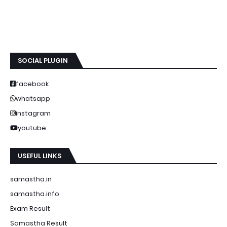
SOCIAL PLUGIN
facebook
whatsapp
instagram
youtube
USEFUL LINKS
samastha.in
samastha.info
Exam Result
Samastha Result