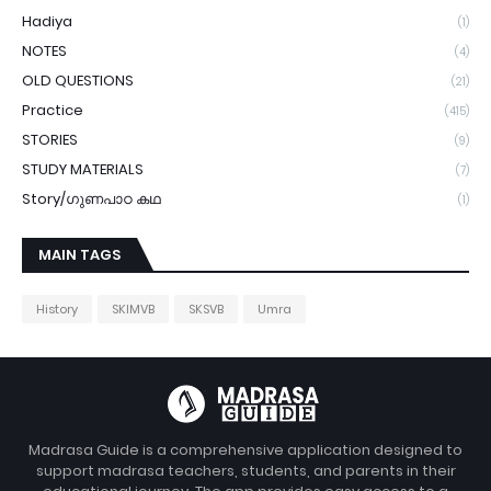
Hadiya
(1)
NOTES
(4)
OLD QUESTIONS
(21)
Practice
(415)
STORIES
(9)
STUDY MATERIALS
(7)
Story/ഗുണപാഠ കഥ
(1)
MAIN TAGS
History
SKIMVB
SKSVB
Umra
Madrasa Guide is a comprehensive application designed to
support madrasa teachers, students, and parents in their