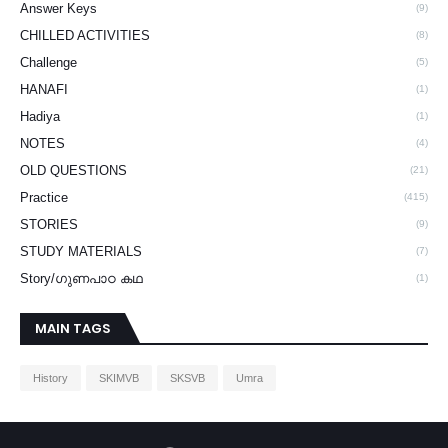
Answer Keys
(9)
CHILLED ACTIVITIES
(8)
Challenge
(5)
HANAFI
(1)
Hadiya
(1)
NOTES
(4)
OLD QUESTIONS
(21)
Practice
(415)
STORIES
(9)
STUDY MATERIALS
(7)
Story/ഗുണപാഠ കഥ
(1)
MAIN TAGS
History
SKIMVB
SKSVB
Umra