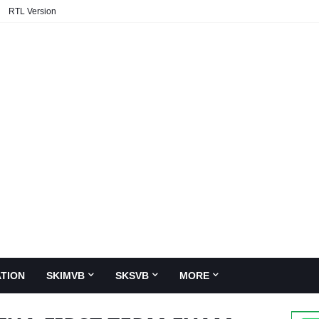
RTL Version
TION
SKIMVB
SKSVB
MORE