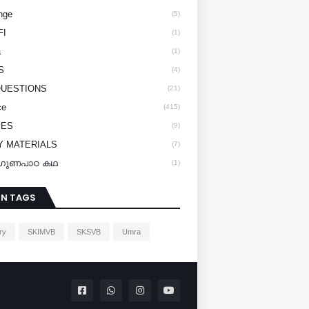
nge
(5)
FI
(1)
a
(1)
S
(4)
QUESTIONS
(21)
ce
(415)
IES
(9)
Y MATERIALS
(7)
y/ഗുണപാഠ കഥ
(1)
IN TAGS
ry
SKIMVB
SKSVB
Umra