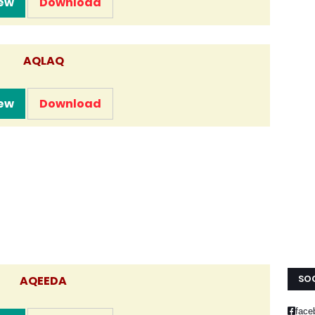
ew
Download
AQLAQ
ew
Download
SOC
AQEEDA
face