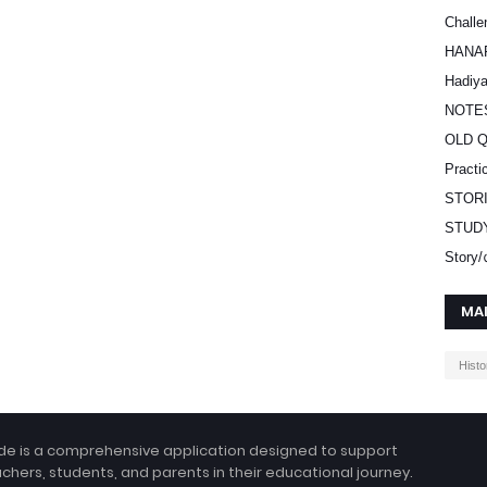
Challe
HANA
Hadiy
NOTE
OLD 
Practi
STOR
STUD
Stor
MA
Histo
e is a comprehensive application designed to support
hers, students, and parents in their educational journey.