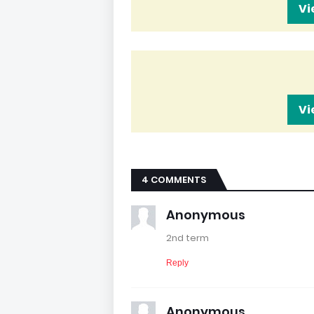
Vi
Vi
4 COMMENTS
Anonymous
2nd term
Reply
Anonymous