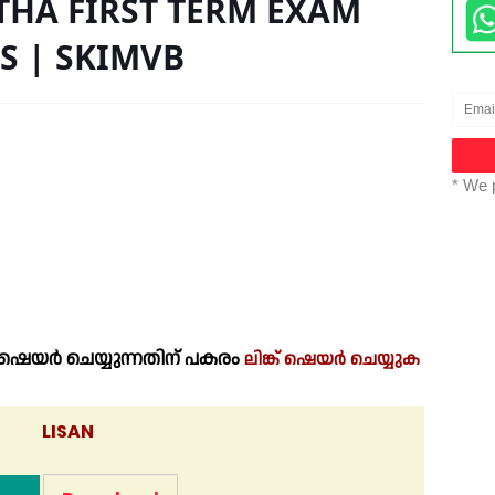
THA FIRST TERM EXAM
S | SKIMVB
* We 
െയർ ചെയ്യുന്നതിന് പകരം
ലിങ്ക് ഷെയർ ചെയ്യുക
LISAN