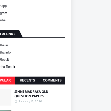
sapp
agram
tube
FUL LINKS
ha.in
ha.info
Result
tha Result
PULAR
RECENTS
COMMENTS
SINNI MADRASA OLD
QUESTION PAPERS
January 12, 2026