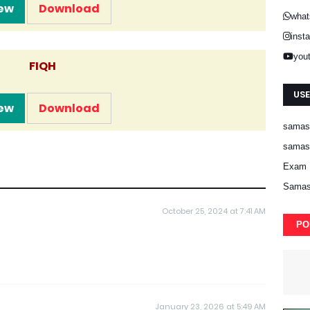
ew
Download
what
inst
you
FIQH
USE
ew
Download
samast
samast
Exam 
Samas
October 25, 2024 at 7:41 AM
PO
January 23, 2026 at 5:49 AM