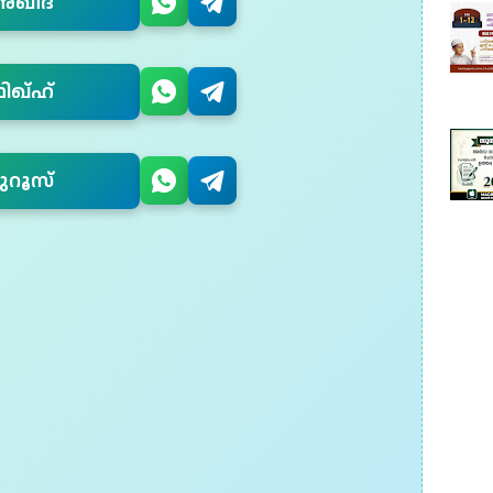
അഖീദ
ിഖ്ഹ്
ുറൂസ്