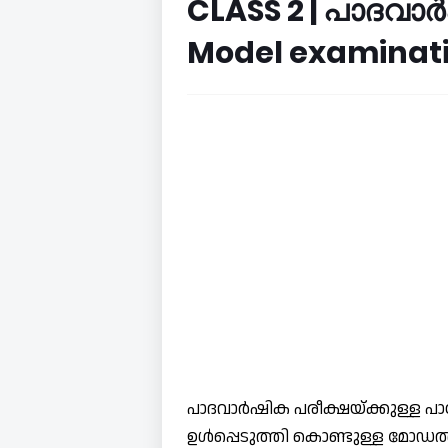
CLASS 2 | പാദവാ
Model examinati
പാദവാർഷിക പരീക്ഷയ്ക്കുള്ള പാഠ
ഉൾപ്പെടുത്തി കൊണ്ടുള്ള മോഡൽ