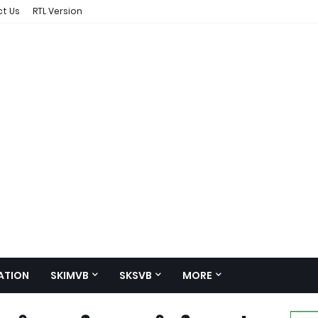
t Us
RTL Version
ATION
SKIMVB
SKSVB
MORE