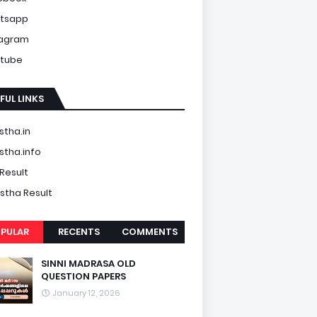
tsapp
tagram
tube
FUL LINKS
tha.in
tha.info
Result
tha Result
PULAR
RECENTS
COMMENTS
SINNI MADRASA OLD
QUESTION PAPERS
January 12, 2026