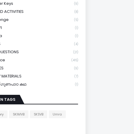
r Keys
(9)
ED ACTIVITIES
(8)
enge
(5)
I
(1)
a
(1)
S
(4)
QUESTIONS
(21)
ice
(415)
ES
(9)
 MATERIALS
(7)
y/ഗുണപാഠ കഥ
(1)
IN TAGS
ory
SKIMVB
SKSVB
Umra