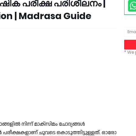
ർഷിക പരീക്ഷ പരിശീലനം |
on | Madrasa Guide
* We 
ങ്ങളിൽ നിന്ന് മാക്സിമം ചോദ്യങ്ങൾ
 പരീക്ഷകളാണ് ചുവടെ കൊടുത്തിട്ടുള്ളത്. ഓരോ