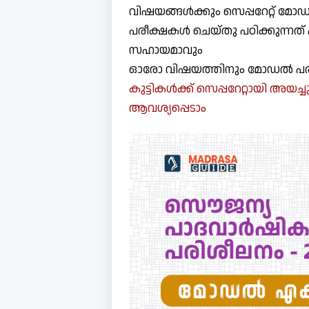
വിഷയങ്ങൾക്കും സെപ്പറേറ്റ് മോ
പരീക്ഷകൾ ചെയ്തു പഠിക്കുന്നത് 
സഹായമാവും
ഓരോ വിഷയത്തിനും മോഡൽ പരീ
കുട്ടികൾക്ക് സെപ്പറേറ്റായി അയ
ആവശ്യപ്പെടാം