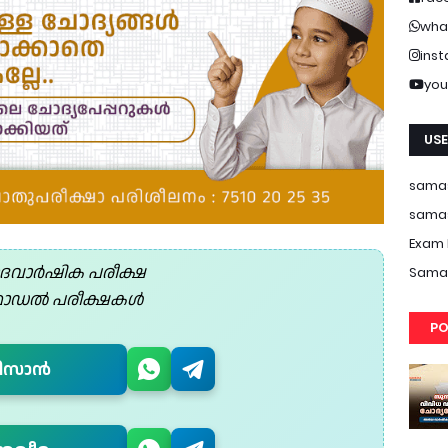
wha
ins
you
USE
samas
samas
Exam 
ദവാർഷിക പരീക്ഷ
Samas
ോഡൽ പരീക്ഷകൾ
PO
ിസാൻ