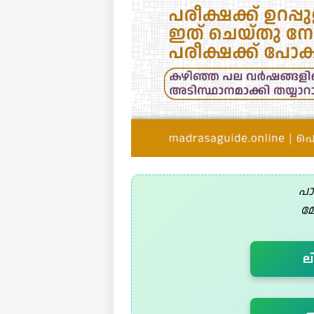
പാ
മ
ല