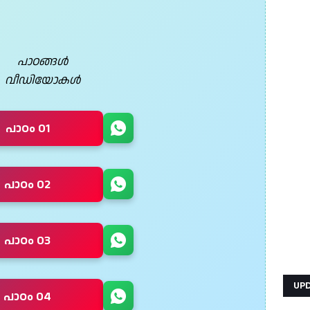
പാഠങ്ങൾ
വീഡിയോകൾ
പാഠം 01
പാഠം 02
പാഠം 03
UP
പാഠം 04