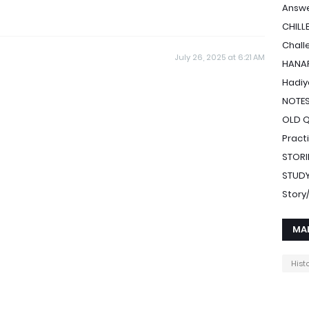
Answe
CHILL
Chall
July 26, 2025 at 6:21 AM
HANAF
Hadiy
NOTE
OLD 
Pract
STORI
STUDY
Stor
MA
Hist