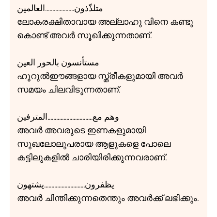
متلذّذون....................العالمين
ലോകരക്ഷിതാവായ അല്ലാഹു വിനെ കണ്ടു
കൊണ്ട് അവർ സൂഖിക്കുന്നതാണ്.
مستأنسون بالحور العين
ഹൂറുൽഈങ്ങളായ സ്ത്രീകളുമായി അവർ
സമയം ചിലവിടുന്നതാണ്.
وهم مع...............................المترفين
അവർ അവരുടെ ഇണകളുമായി
സുഖലോലുപരായ ആളുകളെ പോലെ
കട്ടിലുകളിൽ ചാരിയിരിക്കുന്നവരാണ്.
يظفرون............................يشتهون
അവർ ചിന്തിക്കുന്നതെന്തും അവർക്ക് ലഭിക്കും.