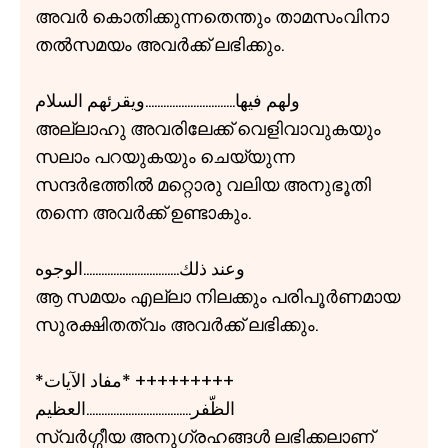
അവർ കൊതിക്കുന്നതെന്തും താമസംവിനാ
തൽസമയം അവർക്ക് ലഭിക്കും.
ولهم فيها..............................ويقرئهم السلام
അല്ലാഹു അവരിലേക്ക് വെളിവാവുകയും
സലാം പറയുകയും ചെയ്യുന്ന
സന്ദർഭത്തിൽ മറ്റൊരു വലിയ അനുഭൂതി
തന്നെ അവർക്ക് ഉണ്ടാകും.
وعند ذلك................................الوجوه
ആ സമയം എല്ലാ നിലക്കും പരിപൂർണമായ
സുരക്ഷിതത്വം അവർക്ക് ലഭിക്കും.
*مفاد الآيات* +++++++++
الظّفر...................................العظيم
സ്വർഗ്ഗീയ അനുഗ്രഹങ്ങൾ ലഭിക്കലാണ്