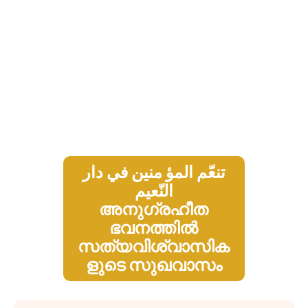
تنعّم المؤ منين في دار
النّعيم
അനുഗ്രഹീത
ഭവനത്തിൽ
സത്യവിശ്വാസിക
ളുടെ സുഖവാസം