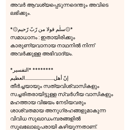
അവർ ആവശ്യപ്പെടുന്നദെന്തും അവിടെ
ലഭിക്കും.
*۞سلٰم قولا من رّبّ رّحيم۞*
സമാധാനം : ഇതായിരിക്കും
കാരുണ്യവാനായ നാഥനിൽ നിന്ന്
അവർക്കുള്ള അഭിവാദ്യം.
*التفسير* ********
إنّ أهل.................................العظيم
തീർച്ചയായും സത്യവിശ്വാസികളും
സച്ചരിതരായിട്ടുള്ള സ്വർഗീയ വാസികളും
മഹത്തായ വിജയം നേടിയവരും
ശാശ്വതമായ അനുഗ്രഹങ്ങളുമാകുന്ന
വിവിധ സുഖാഡംമ്പരങ്ങളിൽ
സുഖലോലുപരായി കഴിയുന്നതാണ്.