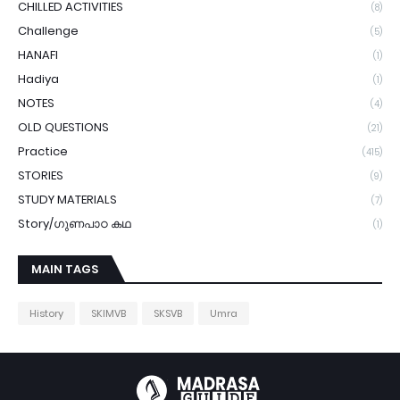
CHILLED ACTIVITIES
(8)
Challenge
(5)
HANAFI
(1)
Hadiya
(1)
NOTES
(4)
OLD QUESTIONS
(21)
Practice
(415)
STORIES
(9)
STUDY MATERIALS
(7)
Story/ഗുണപാഠ കഥ
(1)
MAIN TAGS
History
SKIMVB
SKSVB
Umra