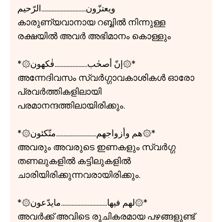
ويعتزّون..............................الرّحيم
കാരുണ്യവാനായ റബ്ബിൽ നിന്നുള്ള
രക്ഷയിൽ അവർ അഭിമാനം കൊള്ളും
*۞إنّ أصحٰب......................فٰكهون۞*
അന്നേദിവസം സ്വർഗ്ഗാവകാശികൾ ഓരോ
പ്രവർത്തികളിലായി
പരമാനന്ദത്തിലായിരിക്കും.
*۞هم وأزواجهم...........................متّكئون۞*
അവരും അവരുടെ ഇണകളും സ്വർഗ്ഗ
തണലുകളിൽ കട്ടിലുകളിൽ
ചാരിയിരിക്കുന്നവരായിരിക്കും.
*۞لهم فيها...............................مايدّعون۞*
അവർക്ക് അവിടെ രുചികരമായ പഴങ്ങളുണ്ട്