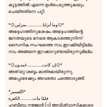
കൂട്ടത്തിൽ എന്നെ ഉൾപെടുത്തുകയും
ചെയ്തതിനെ പറ്റി.
*۞وما أنزلنا.......................منزلين۞*
അദ്ദേഹത്തിനുശേഷം അദ്ദേഹത്തിന്റെ
ജനതയുടെ നേരെ ആകാശത്തുനിന്ന്
സൈനിക സംഘത്തെ നാം ഇറക്കിയിട്ടില്ല.
നാം അങ്ങനെ ഇറക്കാറുണ്ടായിരുന്നുമില്ല.
*۞إن كانت.....................خٰمدون۞*
അത് ഒറ്റ ശബ്ദം മാത്രമായിരുന്നു.
അപ്പോഴേക്കും അവരതാ ചത്തൊടുങ്ങി.
*التّفسير*
فلمّا مات..................الكفرة
ഹബീബു നജ്ജാർ (റ) അവിശ്വാസികളുടെ