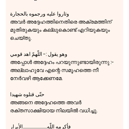
وثاروا عليه ورجموه بالحجارة
അവർ അദ്ദേഹത്തിനെതിരെ അക്രമത്തിന്
മുതിരുകയും കല്ലുകൊണ്ട് എറിയുകയും
ചെയ്തു.
وهو يقول :- اللّهمّ اهد قومي
അപ്പോൾ അദ്ദേഹം പറയുന്നുണ്ടായിരുന്നു :-
അല്ലാഹുവേ എന്റെ സമൂഹത്തെ നീ
നേർവഴി ആക്കേണമേ.
حتّی قتلوه شهيدا
അങ്ങനെ അദ്ദേഹത്തെ അവർ
രക്തസാക്ഷിയായ നിലയിൽ വധിച്ചു.
فأكرمه اللّه............................الأبرار