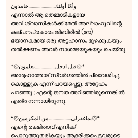
وأمّا أولئك............................خامدون
എന്നാൽ ആ തെമ്മാടികളായ
അവിശ്വാസികൾക്ക് മേൽ അല്ലാഹുവിന്റെ
കല്പനപ്രകാരം ജിബിരിൽ (അ)
ഭയാനകമായ ഒരു അട്ടഹാസം മുഴക്കുകയും
തൽക്ഷണം അവർ നാശമടയുകയും ചെയ്തു.
*۞قيل ادخل......................يعلمون۞*
അദ്ദേഹത്തോട് സ്വർഗത്തിൽ പ്രവേശിച്ചു
കൊള്ളുക എന്ന് പറയപ്പെട്ടു. അദ്ദേഹം
പറഞ്ഞു ; എന്റെ ജനത അറിഞ്ഞിരുന്നെങ്കിൽ
എത്ര നന്നായിരുന്നു.
*۞بماغفرلی........................من المكرمين۞*
എന്റെ രക്ഷിതാവ് എനിക്ക്
പൊറുത്തുതരികയും ആദരിക്കപ്പെട്ടവരുടെ