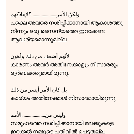
ولكنّ الأمر............................؟لإهلاكهم
പക്ഷെ അവരെ നശിപ്പിക്കാനായി ആകാശത്തു
നിന്നും ഒരു സൈന്യത്തെ ഇറക്കേണ്ട
ആവശ്യമൊന്നുമില്ല.
لأنّهم أضعف من ذلك وأهون
കാരണം അവർ അതിനേക്കാളും നിസാരരും
ദുർബലരരുമായിരുന്നു.
بل كان الأمر أيسر من ذلك
കാര്യം അതിനേക്കാൾ നിസാരമായിരുന്നു.
وليس من..........................الأمم
സമൂഹത്തെ നശിപ്പിക്കാനായി മലക്കുകളെ
ഇറക്കൽ നമ്മുടെ പതിവിൽ പെട്ടതല്ല.