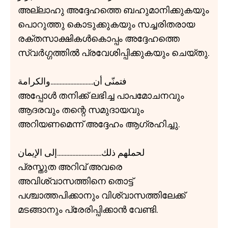
അല്ലാഹു അദ്ദേഹത്തെ ബഹുമാനിക്കുകയും
പൊറുത്തു കൊടുക്കുകയും സച്ചരിതരായ
രക്തസാക്ഷികൾകൊപ്പം അദ്ദേഹത്തെ
സ്വർഗ്ഗത്തിൽ പ്രവേശിപ്പിക്കുകയും ചെയ്തു.
فتمنّی أن............................والكرامة
അപ്പോൾ തനിക്ക് ലഭിച്ച പാപമോചനവും
ആദരവും തന്റെ സമുദായവും
അറിയണമെന്ന് അദ്ദേഹം ആഗ്രഹിച്ചു.
لحملهم ذلك.............................إلی الإيمان
പ്രസ്തുത അറിവ് അവരെ
അവിശ്വാസത്തിനെ തൊട്ട്
പശ്ചാത്തപിക്കാനും വിശ്വാസത്തിലേക്ക്
മടങ്ങാനും പ്രേരിപ്പിക്കാൻ വേണ്ടി.