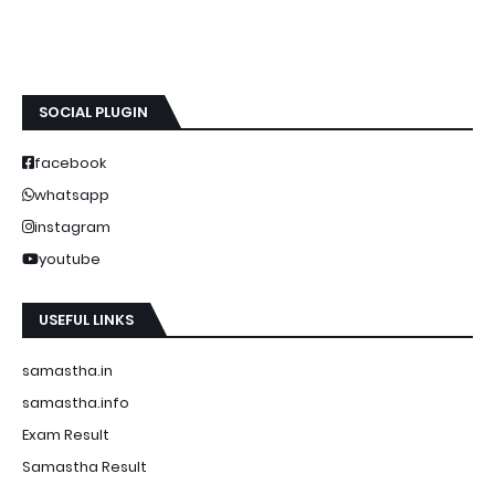
SOCIAL PLUGIN
facebook
whatsapp
instagram
youtube
USEFUL LINKS
samastha.in
samastha.info
Exam Result
Samastha Result