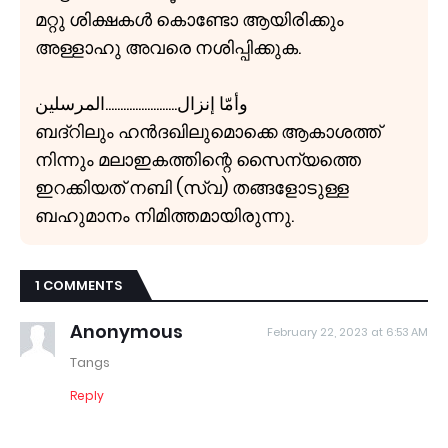
മറ്റു ശിക്ഷകൾ കൊണ്ടോ ആയിരിക്കും
അള്ളാഹു അവരെ നശിപ്പിക്കുക.
وأمّا إنزال........................المرسلين
ബദ്റിലും ഹൻദഖിലുമൊക്കെ ആകാശത്ത്
നിന്നും മലാഇകത്തിന്റെ സൈന്യത്തെ
ഇറക്കിയത് നബി (സ്വ) തങ്ങളോടുള്ള
ബഹുമാനം നിമിത്തമായിരുന്നു.
1 COMMENTS
Anonymous
February 22, 2023 at 6:53 AM
Tangs
Reply