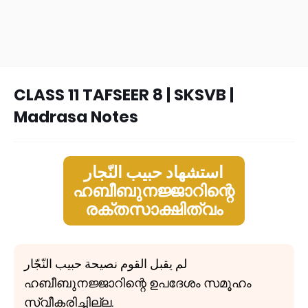
CLASS 11 TAFSEER 8 | SKSVB |
Madrasa Notes
استشهاد حبيب النّجار
ഹബീബുനജ്ജാറിന്റെ
രക്തസാക്ഷിത്വം
لم يقبل القوم نصيحة حبيب النّجّار
ഹബീബുനജ്ജാറിന്റെ ഉപദേശം സമൂഹം
സ്വീകരിച്ചില്ല.