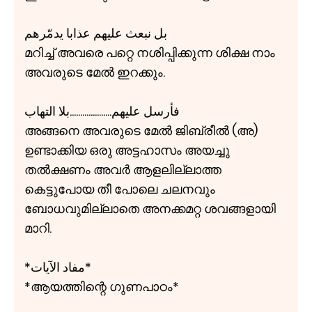
بل نبعث عليهم عذابا يدمّرهم
മറിച്ച് അവരെ പറ്റെ നശിപ്പിക്കുന്ന ശിക്ഷ നാം
അവരുടെ മേൽ ഇറക്കും.
فأرسل عليهم....................بلا التهاب
അങ്ങനെ അവരുടെ മേൽ ജിബ്രീൽ (അ)
ഉണ്ടാക്കിയ ഒരു അട്ടഹാസം അയച്ചു
തൽക്ഷണം അവർ ആളലില്ലാത്ത
കെട്ടുപോയ തീ പോലെ ചലനവും
ബോധവുമില്ലാതെ അനക്കമറ്റ ശവങ്ങളായി
മാറി.
*مفاد الآيات*
*ആയത്തിന്റെ ഗുണപാഠം*