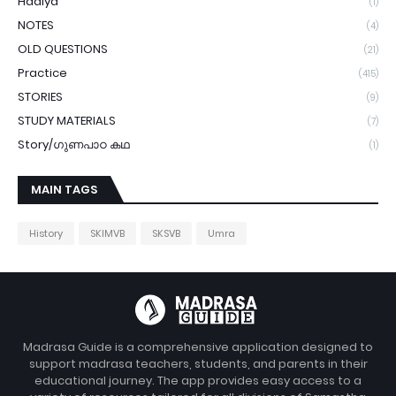
Hadiya
(1)
NOTES
(4)
OLD QUESTIONS
(21)
Practice
(415)
STORIES
(9)
STUDY MATERIALS
(7)
Story/ഗുണപാഠ കഥ
(1)
MAIN TAGS
History
SKIMVB
SKSVB
Umra
Madrasa Guide is a comprehensive application designed to
support madrasa teachers, students, and parents in their
educational journey. The app provides easy access to a