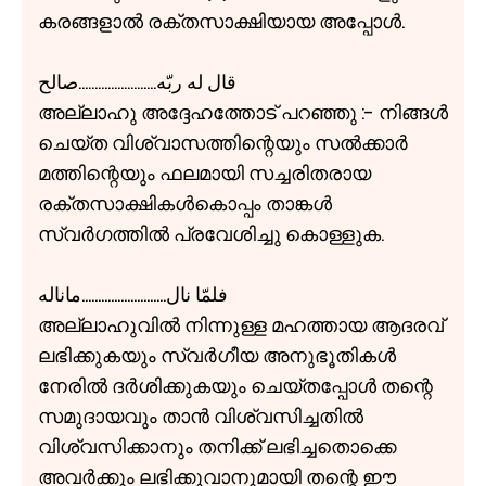
കരങ്ങളാൽ രക്തസാക്ഷിയായ അപ്പോൾ.
قال له ربّه........................صالح
അല്ലാഹു അദ്ദേഹത്തോട് പറഞ്ഞു :- നിങ്ങൾ
ചെയ്ത വിശ്വാസത്തിന്റെയും സൽക്കാർ
മത്തിന്റെയും ഫലമായി സച്ചരിതരായ
രക്തസാക്ഷികൾകൊപ്പം താങ്കൾ
സ്വർഗത്തിൽ പ്രവേശിച്ചു കൊള്ളുക.
فلمّا نال..........................ماناله
അല്ലാഹുവിൽ നിന്നുള്ള മഹത്തായ ആദരവ്
ലഭിക്കുകയും സ്വർഗീയ അനുഭൂതികൾ
നേരിൽ ദർശിക്കുകയും ചെയ്തപ്പോൾ തന്റെ
സമുദായവും താൻ വിശ്വസിച്ചതിൽ
വിശ്വസിക്കാനും തനിക്ക് ലഭിച്ചതൊക്കെ
അവർക്കും ലഭിക്കുവാനുമായി തന്റെ ഈ