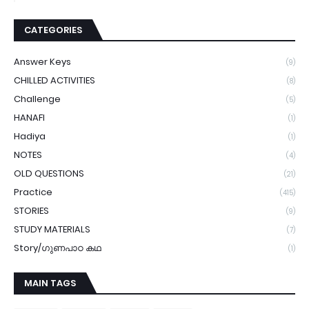
CATEGORIES
Answer Keys
(9)
CHILLED ACTIVITIES
(8)
Challenge
(5)
HANAFI
(1)
Hadiya
(1)
NOTES
(4)
OLD QUESTIONS
(21)
Practice
(415)
STORIES
(9)
STUDY MATERIALS
(7)
Story/ഗുണപാഠ കഥ
(1)
MAIN TAGS