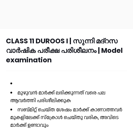
CLASS 11 DUROOS I | സുന്നി മദ്റസ
വാർഷിക പരീക്ഷ പരിശീലനം | Model
examination
മുഴുവൻ മാർക്ക് ലഭിക്കുന്നത് വരെ പല
ആവർത്തി പരിശീലിക്കുക
സബ്മിറ്റ് ചെയ്ത ശേഷം മാർക്ക് കാണാത്തവർ
മുകളിലേക്ക് സ്ക്രോൾ ചെയ്തു വരിക, അവിടെ
മാർക്ക് ഉണ്ടാവും