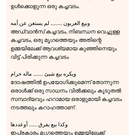
ഉൾക്കൊളുന്ന ഒരു കച്ചവടം.
وبيع العربون ............. لم يستغن عن أمه
അഡ്വാൻസ് കച്ചവടം, നിബന്ധന വെച്ചുള്ള
കച്ചവടം, ഒരു മൃഗത്തെയും അതിന്റെ
ഉമ്മയിലേക്ക് ആവശ്യമായ കുഞ്ഞിനെയും
വിട്ട് പിരിക്കുന്ന കച്ചവടം
ويكره بيع شيئ ........... ماله حرام
ദോഷത്തിൽ ഉപയോഗിക്കുമെന്ന് തോന്നുന്ന
ഒരാൾക്ക് ഒരു സാധനം വിൽക്കലും കൂടുതൽ
സമ്പാദ്യവും ഹറാമായ ഒരാളുമായി കച്ചവടം
നടത്തലും കറാഹത്താണ് .
وكذا بيع يفرق ......... أوعددها
ഇപ്രകാരം മൃഗത്തെയും ഉമ്മയിലേക്ക്