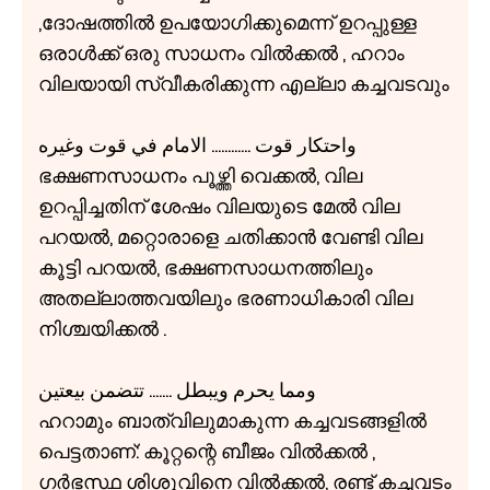
,ദോഷത്തിൽ ഉപയോഗിക്കുമെന്ന് ഉറപ്പുള്ള
ഒരാൾക്ക് ഒരു സാധനം വിൽക്കൽ , ഹറാം
വിലയായി സ്വീകരിക്കുന്ന എല്ലാ കച്ചവടവും
واحتكار قوت ............ الامام في قوت وغيره
ഭക്ഷണസാധനം പൂഴ്ത്തി വെക്കൽ, വില
ഉറപ്പിച്ചതിന് ശേഷം വിലയുടെ മേൽ വില
പറയൽ, മറ്റൊരാളെ ചതിക്കാൻ വേണ്ടി വില
കൂട്ടി പറയൽ, ഭക്ഷണസാധനത്തിലും
അതല്ലാത്തവയിലും ഭരണാധികാരി വില
നിശ്ചയിക്കൽ .
ومما يحرم ويبطل ....... تتضمن بيعتين
ഹറാമും ബാത്വിലുമാകുന്ന കച്ചവടങ്ങളിൽ
പെട്ടതാണ്: കൂറ്റന്റെ ബീജം വിൽക്കൽ ,
ഗർഭസ്ഥ ശിശുവിനെ വിൽക്കൽ, രണ്ട് കച്ചവടം