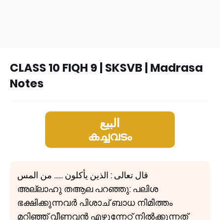
CLASS 10 FIQH 9 | SKSVB | Madrasa
Notes
البيع
കച്ചവടം
قال تعالى : الذين يأكلون ...... من المس
അല്ലാഹു തആല പറഞ്ഞു: പലിശ
ഭക്ഷിക്കുന്നവർ പിശാച് ബാധ നിമിത്തം
മറിഞ്ഞ് വീണവൻ എഴുന്നേറ്റ് നിൽക്കുന്നത്