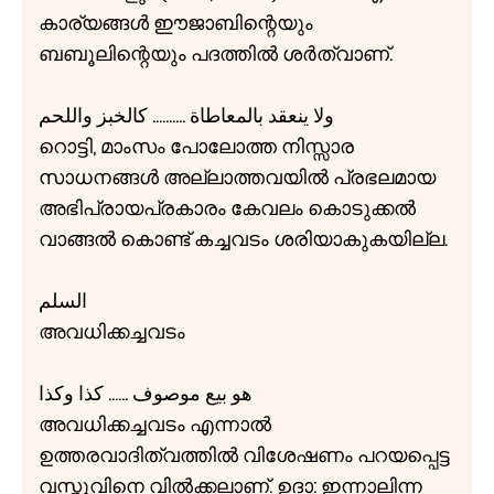
കാര്യങ്ങൾ ഈജാബിന്റെയും
ബബൂലിന്റെയും പദത്തിൽ ശർത്വാണ്.
ولا ينعقد بالمعاطاة .......... كالخبز واللحم
റൊട്ടി, മാംസം പോലോത്ത നിസ്സാര
സാധനങ്ങൾ അല്ലാത്തവയിൽ പ്രഭലമായ
അഭിപ്രായപ്രകാരം കേവലം കൊടുക്കൽ
വാങ്ങൽ കൊണ്ട് കച്ചവടം ശരിയാകുകയില്ല.
السلم
അവധിക്കച്ചവടം
هو بيع موصوف ...... كذا وكذا
അവധിക്കച്ചവടം എന്നാൽ
ഉത്തരവാദിത്വത്തിൽ വിശേഷണം പറയപ്പെട്ട
വസ്തുവിനെ വിൽക്കലാണ്. ഉദാ: ഇന്നാലിന്ന