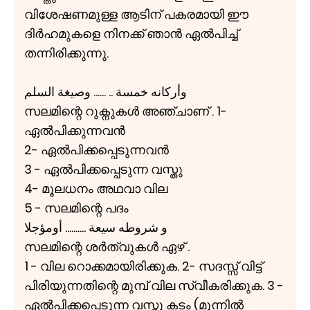
വിശേഷണമുള്ള ആടിന് പകരമായി ഈ
ദിർഹമുകളെ നിനക്ക് ഞാൻ ഏൽപിച്ച്
തന്നിരിക്കുന്നു.
وأركانه خمسة .. ...... وصيغة السلم
സലമിന്റെ റുക്നുകൾ അഞ്ചാണ് . 1-
ഏൽപിക്കുന്നവൻ
2- ഏൽപിക്കപ്പെടുന്നവൻ
3 - ഏൽപിക്കപ്പെടുന്ന വസ്തു
4- മൂലധനം അഥവാ വില
5 - സലമിന്റെ പദം
و شروطه سيعة .......... أومؤجلا
സലമിന്റെ ശർത്വുകൾ ഏഴ് .
1 - വില റൊക്കമായിരിക്കുക. 2- സദസ്സ് വിട്ട്
പിരിയുന്നതിന്റെ മുമ്പ് വില സ്വീകരിക്കുക. 3 -
ഏൽപിക്കപ്പെടുന്ന വസ്തു കടം (മുന്നിൽ