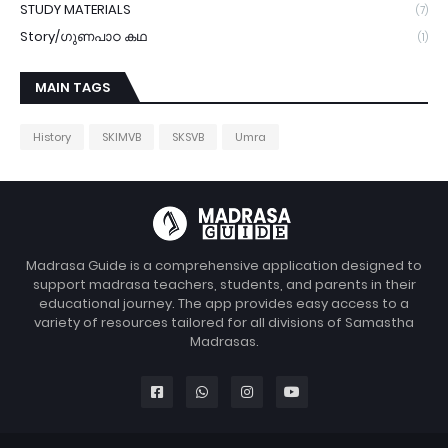
STUDY MATERIALS
(7)
Story/ഗുണപാഠ കഥ
(1)
MAIN TAGS
History
SKIMVB
SKSVB
Umra
Madrasa Guide is a comprehensive application designed to
support madrasa teachers, students, and parents in their
educational journey. The app provides easy access to a
variety of resources tailored for all divisions of Samastha
Madrasas.