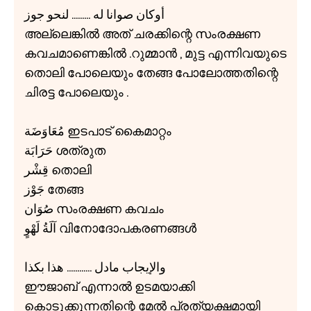
أوكان صوانا له ......... لنحو جوز
അല്ലെങ്കിൽ അത് ചരക്കിന്റെ സംരക്ഷണ
കവചമാണെങ്കിൽ .റുമ്മാൻ , മുട്ട എന്നിവയുടെ
തൊലി പോലെയും തേങ്ങ പോലോത്തതിന്റെ
ചിരട്ട പോലെയും .
مُعَاوَضَة ഇടപാട് കൈമാറ്റം
حَرَابَة ശത്രുത
قِشْر തൊലി
جَوْز തേങ്ങ
صُوَان സംരക്ഷണ കവചം
آلَةُ لَهْوٍ വിനോദോപകരണങ്ങൾ
والإيجاب مادل ............ هذا بكذا
ഈജാബ് എന്നാൽ ഉടമയാക്കി
കൊടുക്കുന്നതിന്റെ മേൽ പ്രത്യക്ഷമായി