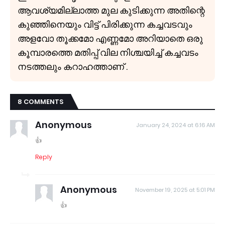
ആവശ്യമില്ലാത്ത മുല കുടിക്കുന്ന അതിന്റെ
കുഞ്ഞിനെയും വിട്ട് പിരിക്കുന്ന കച്ചവടവും
അളവോ തൂക്കമോ എണ്ണമോ അറിയാതെ ഒരു
കൂമ്പാരത്തെ മതിപ്പ് വില നിശ്ചയിച്ച് കച്ചവടം
നടത്തലും കറാഹത്താണ് .
8 COMMENTS
Anonymous
January 24, 2024 at 6:16 AM
👍
Reply
Anonymous
November 19, 2025 at 5:01 PM
👍