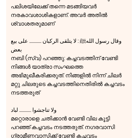
പലിശയിലേക്ക് തന്നെ മടങ്ങിയവർ
നരകാവശാശികളാണ്. അവർ അതിൽ
ശ്വാശതരുമാണ്
وقال رسول اللهﷺ : لا يتلقى الركبان ............. على بيع
بعض
നബി (സ്വ) പറഞ്ഞു: കച്ചവടത്തിന് വേണ്ടി
നിങ്ങൾ യാത്രാ സംഘത്തെ
അഭിമുഖീകരിക്കരുത്. നിങ്ങളിൽ നിന്ന് ചിലർ
മറ്റു ചിലരുടെ കച്ചവടത്തിനെതിരിൽ കച്ചവടം
നടത്തരുത്
ولا تناجشوا ............. لباد
മറ്റൊരാളെ ചതിക്കാൻ വേണ്ടി വില കൂട്ടി
പറഞ്ഞ് കച്ചവടം നടത്തരുത്. നഗരവാസി
ഗ്രാമീണവാസിക്ക് വേണ്ടി കച്ചവടം