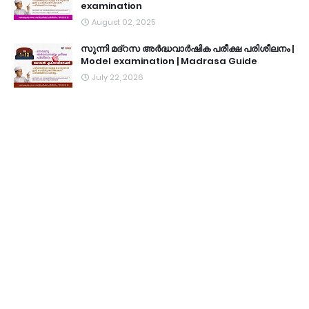
examination
August 02, 2025
സുന്നി മദ്റസ അർദ്ധവാർഷിക പരീക്ഷ പരിശീലനം |
Model examination | Madrasa Guide
July 22, 2026