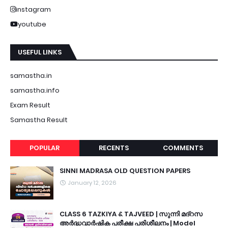
instagram
youtube
USEFUL LINKS
samastha.in
samastha.info
Exam Result
Samastha Result
POPULAR
RECENTS
COMMENTS
SINNI MADRASA OLD QUESTION PAPERS
January 12, 2026
CLASS 6 TAZKIYA & TAJVEED | സുന്നി മദ്റസ
അർദ്ധവാർഷിക പരീക്ഷ പരിശീലനം | Model