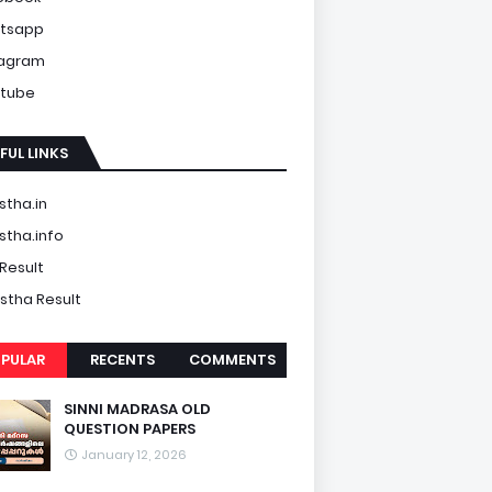
tsapp
tagram
tube
FUL LINKS
tha.in
tha.info
Result
tha Result
PULAR
RECENTS
COMMENTS
SINNI MADRASA OLD
QUESTION PAPERS
January 12, 2026