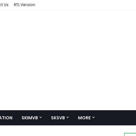
t Us
RTL Version
ATION
SKIMVB
SKSVB
MORE