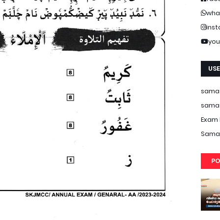
wha
ins
you
USE
samas
samas
Exam 
Samas
PO