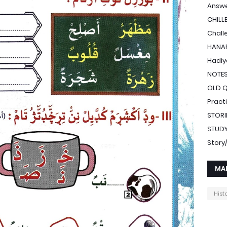
Answe
CHILL
Chall
HANAF
Hadiy
NOTE
OLD 
Pract
STORI
STUDY
Stor
MA
Hist