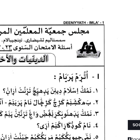
SOC
fac