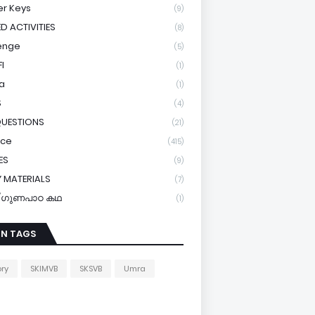
r Keys
(9)
ED ACTIVITIES
(8)
enge
(5)
I
(1)
a
(1)
S
(4)
QUESTIONS
(21)
ice
(415)
ES
(9)
 MATERIALS
(7)
y/ഗുണപാഠ കഥ
(1)
IN TAGS
ory
SKIMVB
SKSVB
Umra