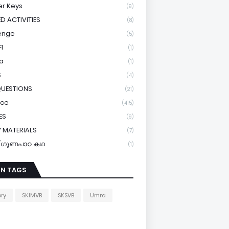
r Keys
(9)
ED ACTIVITIES
(8)
enge
(5)
I
(1)
a
(1)
S
(4)
QUESTIONS
(21)
ice
(415)
ES
(9)
 MATERIALS
(7)
y/ഗുണപാഠ കഥ
(1)
IN TAGS
ory
SKIMVB
SKSVB
Umra