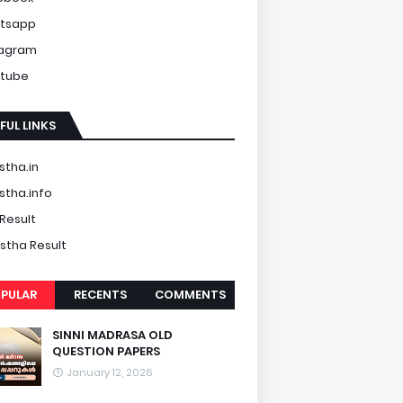
tsapp
tagram
tube
FUL LINKS
tha.in
tha.info
Result
tha Result
PULAR
RECENTS
COMMENTS
SINNI MADRASA OLD
QUESTION PAPERS
January 12, 2026