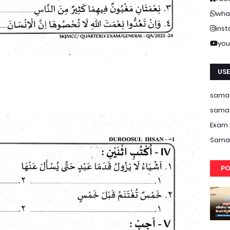
wha
ins
you
USE
samas
samas
Exam 
Samas
PO