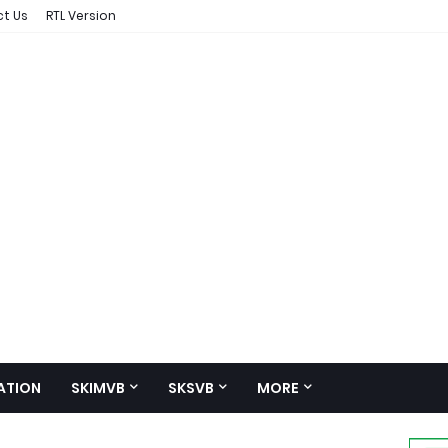
t Us
RTL Version
ATION
SKIMVB
SKSVB
MORE