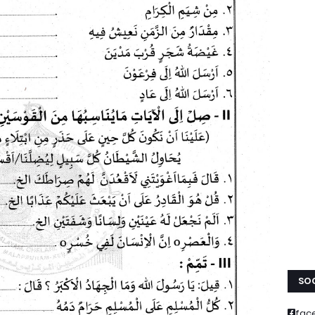
SOC
fac