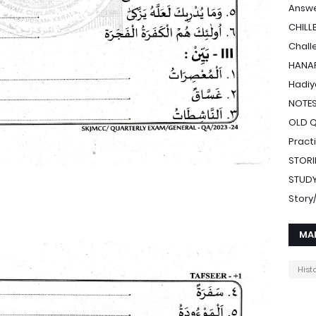
Answe
CHILL
Chall
HANAF
Hadiy
NOTE
OLD 
Pract
STORI
STUDY
Stor
MA
Hist