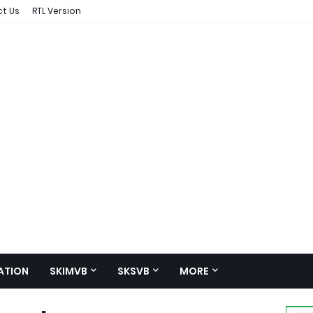
t Us
RTL Version
ATION
SKIMVB
SKSVB
MORE