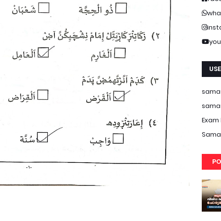
wha
ins
you
USE
samas
samas
Exam 
Samas
PO