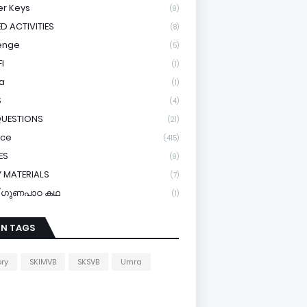
r Keys
(9)
ED ACTIVITIES
(8)
enge
(5)
I
(1)
a
(1)
S
(4)
QUESTIONS
(21)
ice
(415)
ES
(9)
 MATERIALS
(7)
y/ഗുണപാഠ കഥ
(1)
IN TAGS
ory
SKIMVB
SKSVB
Umra