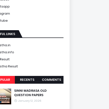
tsapp
tagram
tube
FUL LINKS
tha.in
tha.info
Result
tha Result
PULAR
RECENTS
COMMENTS
SINNI MADRASA OLD
QUESTION PAPERS
January 12, 2026