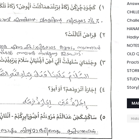
Answe
CHILL
Chall
HANAF
Hadiy
NOTE
OLD 
Pract
STORI
STUDY
Stor
MA
Hist