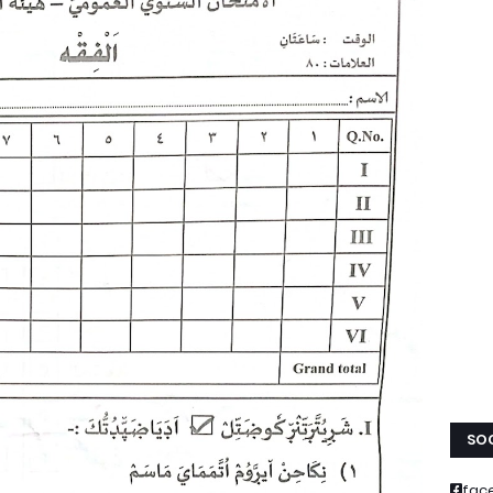
SOC
fac