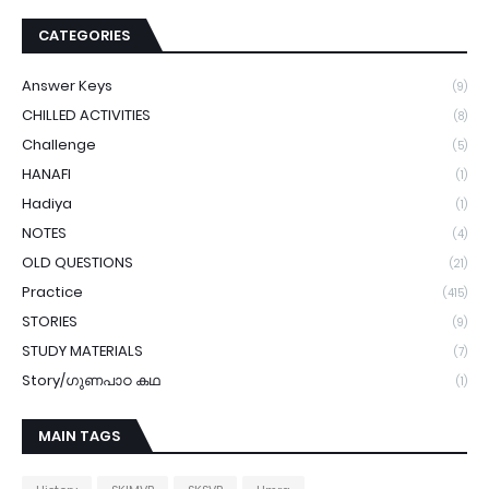
CATEGORIES
Answer Keys
(9)
CHILLED ACTIVITIES
(8)
Challenge
(5)
HANAFI
(1)
Hadiya
(1)
NOTES
(4)
OLD QUESTIONS
(21)
Practice
(415)
STORIES
(9)
STUDY MATERIALS
(7)
Story/ഗുണപാഠ കഥ
(1)
MAIN TAGS