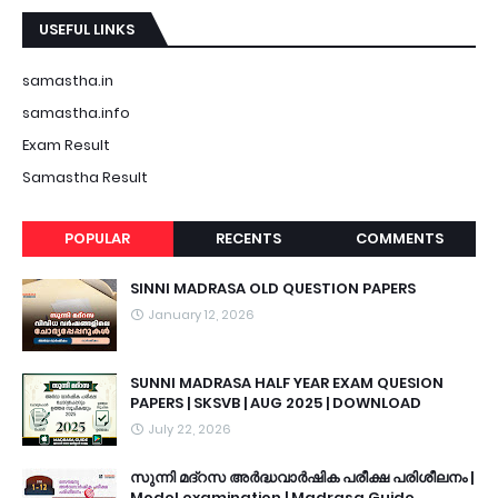
USEFUL LINKS
samastha.in
samastha.info
Exam Result
Samastha Result
POPULAR
RECENTS
COMMENTS
SINNI MADRASA OLD QUESTION PAPERS
January 12, 2026
SUNNI MADRASA HALF YEAR EXAM QUESION
PAPERS | SKSVB | AUG 2025 | DOWNLOAD
July 22, 2026
സുന്നി മദ്റസ അർദ്ധവാർഷിക പരീക്ഷ പരിശീലനം |
Model examination | Madrasa Guide