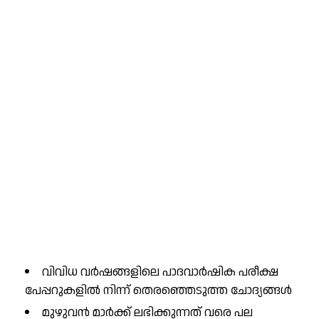
വിവിധ വർഷങ്ങളിലെ പാദവാർഷിക പരീക്ഷ
പേപ്പറുകളിൽ നിന്ന് തെരഞ്ഞെടുത്ത ചോദ്യങ്ങൾ
മുഴുവൻ മാർക്ക് ലഭിക്കുന്നത് വരെ പല