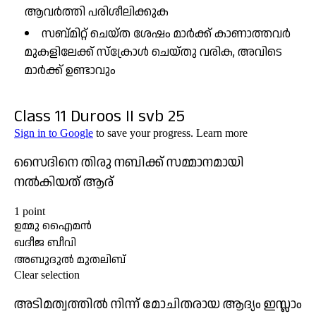
ആവർത്തി പരിശീലിക്കുക
സബ്മിറ്റ് ചെയ്ത ശേഷം മാർക്ക് കാണാത്തവർ
മുകളിലേക്ക് സ്ക്രോൾ ചെയ്തു വരിക, അവിടെ
മാർക്ക് ഉണ്ടാവും