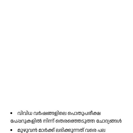
വിവിധ വർഷങ്ങളിലെ പൊതുപരീക്ഷ
പേപ്പറുകളിൽ നിന്ന് തെരഞ്ഞെടുത്ത ചോദ്യങ്ങൾ
മുഴുവൻ മാർക്ക് ലഭിക്കുന്നത് വരെ പല