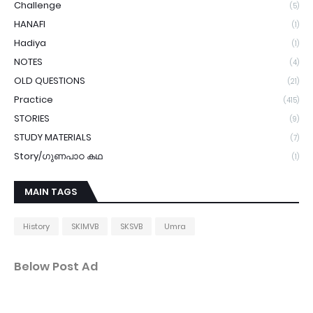
Challenge
(5)
HANAFI
(1)
Hadiya
(1)
NOTES
(4)
OLD QUESTIONS
(21)
Practice
(415)
STORIES
(9)
STUDY MATERIALS
(7)
Story/ഗുണപാഠ കഥ
(1)
MAIN TAGS
History
SKIMVB
SKSVB
Umra
Below Post Ad