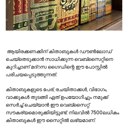
ആയിരക്കണക്കിന് കിതാബുകള്‍ ഡൗണ്‍ലോഡ്
ചെയ്‌തെടുക്കാന്‍ സാധിക്കുന്ന വെബ്‌സൈറ്റിനെ
കുറിച്ചാണ് മദ്‌റസ ഗൈഡിന്റെ ഈ പോസ്റ്റില്‍
പരിചയപ്പെടുത്തുന്നത്.
കിതാബുകളുടെ പേര്, രചയിതാക്കള്‍, വിഭാഗം,
വാക്കുകള്‍ തുടങ്ങി ഏത് ഉപയോഗിച്ചും നമുക്ക്
സെര്‍ച്ച് ചെയ്യാന്‍ ഈ വെബ്‌സൈറ്റ്
സൗകര്യമൊരുക്കിയിട്ടുണ്ട്. നിലവില്‍ 7500ലധികം
കിതാബുകള്‍ ഈ സൈറ്റില്‍ ലഭ്യമാണ്.