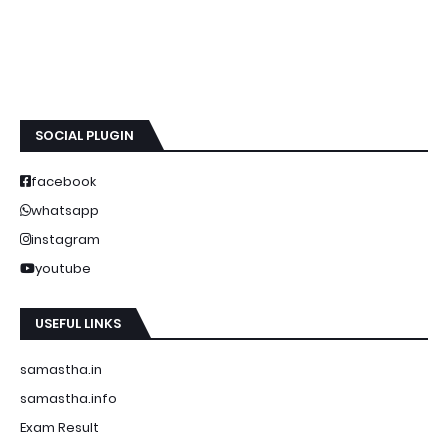
SOCIAL PLUGIN
facebook
whatsapp
instagram
youtube
USEFUL LINKS
samastha.in
samastha.info
Exam Result