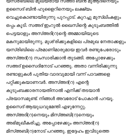
യസ്‌രിബിലെ മുഖ്യരായ സഅദ് ബിൻ മുആദിനെയും 
ഉസൈദ് ബിൻ ഹുളൈറിനെയും ലക്ഷ്യം 
വെച്ചുകൊണ്ടായിരുന്നു പുറപ്പാട്. കുറച്ചു മുസ്‌ലിംകളും 
ഒപ്പം കൂടി. സഅദ് ഇംറുൽ ഖൈസിന്റെ കുടുംബത്തിൽ 
പെട്ടയാളും അസ്അദി(റ)ന്റെ അമ്മായിയുടെ 
മകനുമായിരുന്നു. മുശ്'രിക്കുകളിലെ പ്രമുഖ നേതാക്കളും  
യസ്‌രിബിലെ പ്രമാണിമാരുമായ ഇവർ രണ്ടുപേരോടും 
അസ്അദ്(റ) സംസാരിക്കാൻ തുടങ്ങി. അപ്പോഴേക്കും 
സഅദ് ഉസൈദിനോട് പറഞ്ഞു. അതാ വന്നിരിക്കുന്നു 
രണ്ടാളുകൾ പുതിയ വാദവുമായി വന്ന് പാവങ്ങളെ 
പറ്റിക്കുകയാണവർ. അസ്അദ്(റ) എന്റെ 
കുടുംബക്കാരനായതിനാൽ എനിക്ക് തടയാൻ 
പ്രയാസമുണ്ട്. നിങ്ങൾ അവരോട് പോകാൻ പറയൂ. 
ഉസൈദ് ആയുധവുമേന്തി എഴുന്നേറ്റു. 
അസ്അദി(റ)നെയും മിസ്അബി(റ)നെയും 
അഭിമുഖീകരിച്ചു. അപ്പോഴേക്കും അസ്അദ്(റ) 
മിസ്അബി(റ)നോട് പറഞ്ഞു. ഇദ്ദേഹം ഇവിടുത്തെ 