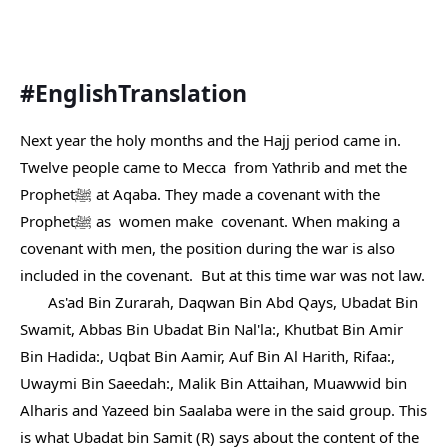
#EnglishTranslation
Next year the holy months and the Hajj period came in. 
Twelve people came to Mecca  from Yathrib and met the 
Prophetﷺ at Aqaba. They made a covenant with the 
Prophetﷺ as  women make  covenant. When making a 
covenant with men, the position during the war is also 
included in the covenant.  But at this time war was not law.
       As'ad Bin Zurarah, Daqwan Bin Abd Qays, Ubadat Bin 
Swamit, Abbas Bin Ubadat Bin Nal'la:, Khutbat Bin Amir 
Bin Hadida:, Uqbat Bin Aamir, Auf Bin Al Harith, Rifaa:, 
Uwaymi Bin Saeedah:, Malik Bin Attaihan, Muawwid bin 
Alharis and Yazeed bin Saalaba were in the said group. This 
is what Ubadat bin Samit (R) says about the content of the 