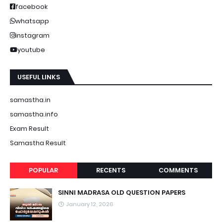
facebook
whatsapp
instagram
youtube
USEFUL LINKS
samastha.in
samastha.info
Exam Result
Samastha Result
POPULAR
RECENTS
COMMENTS
SINNI MADRASA OLD QUESTION PAPERS
January 12, 2026