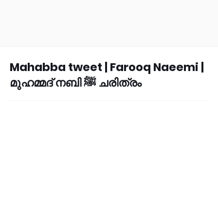
Mahabba tweet | Farooq Naeemi |
മുഹമ്മദ് നബി ﷺ ചരിത്രം