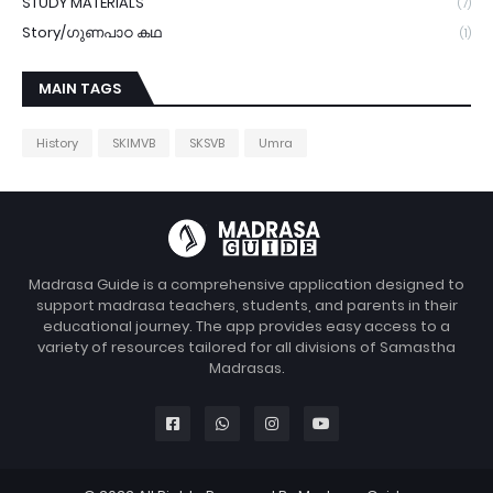
STUDY MATERIALS
(7)
Story/ഗുണപാഠ കഥ
(1)
MAIN TAGS
History
SKIMVB
SKSVB
Umra
Madrasa Guide is a comprehensive application designed to
support madrasa teachers, students, and parents in their
educational journey. The app provides easy access to a
variety of resources tailored for all divisions of Samastha
Madrasas.