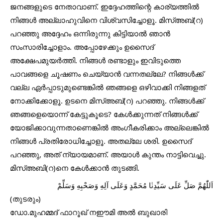
ജനങ്ങളുടെ നേതാവാണ്. ഇദ്ദേഹത്തിന്റെ കാര്യത്തിൽ 
നിങ്ങൾ അല്ലാഹുവിനെ വിശ്വസിച്ചോളൂ. മിസ്അബ്(റ) 
പറഞ്ഞു അദ്ദേഹം ഒന്നിരുന്നു കിട്ടിയാൽ ഞാൻ 
സംസാരിച്ചോളാം. അപ്പോഴേക്കും ഉസൈദ് 
അക്ഷേപമുയർത്തി. നിങ്ങൾ രണ്ടാളും ഇവിടുത്തെ 
പാവങ്ങളെ ചൂഷണം ചെയ്യാൻ വന്നതല്ലേ? നിങ്ങൾക്ക് 
വല്ല ഏർപ്പാടുമുണ്ടെങ്കിൽ ഞങ്ങളെ ഒഴിവാക്കി നിങ്ങളത് 
നോക്കിക്കോളൂ. ഉടനെ മിസ്അബ്(റ) പറഞ്ഞു. നിങ്ങൾക്ക് 
ഞങ്ങളെയൊന്ന് കേട്ടുകൂടെ? കേൾക്കുന്നത് നിങ്ങൾക്ക് 
യോജിക്കാവുന്നതാണെങ്കിൽ അംഗീകരിക്കാം അല്ലെങ്കിൽ 
നിങ്ങൾ പ്രതിരോധിച്ചോളൂ. അതല്ലേ ശരി. ഉസൈദ് 
പറഞ്ഞു, അത് ന്യായമാണ്. അയാൾ കുന്തം നാട്ടിവെച്ചു. 
മിസ്അബി(റ)നെ കേൾക്കാൻ തുടങ്ങി.
اَللّٰهُمَّ صَلِّ عَلَى سَيِّدِنٰا مُحَمَّدٍ وَعَلَى آلِهِ وَصَحْبِهِ وَسَلِّمْ
(തുടരും)
ഡോ.മുഹമ്മദ്‌ ഫാറൂഖ് നഈമി അൽ ബുഖാരി