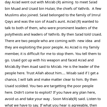
day As'ad went out with Mis'ab (R) aiming  to meet Sa'ad 
bin Muad and Usaid bin Hulair, the chiefs of Yathrib.  A few 
Muslims also joined. Sa'ad belonged to the family of Imrul 
Qays and was the son of Asad's aunt. As'ad (R) wanted to 
talk to both of them, who were prominent leaders of the 
polytheists and leaders of Yathrib. By then Sa'ad told Usaid.  
There are two people who are coming with  new idea  and 
they are exploiting the poor people. As As'ad is my family 
member, it is difficult for me to stop them. You tell them to 
go. Usaid got up with his weapon and faced As'ad and 
Mis'ab.By then Asad said to Mis'ab. He is the leader of the 
people here. Trust Allah about him.... Misab said if I get a 
chance, I will talk and make matter clear to him. By then 
Usaid scolded. You two are targetting the poor people 
here. Didn't come to exploit? If you have any plan here, 
avoid us and take your way . Soon Mis'ab(R) said. Listen to 
what we have to say. If what you hear is agreeable, then 