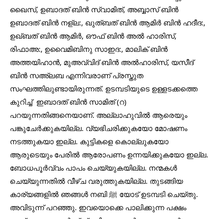
ഖൈസ്, ഉബാദത് ബിൻ സ്വാമിത്, അബ്ബാസ് ബിൻ 
ഉബാദത് ബിൻ നള്ല:, ഖുത്ബത് ബിൻ ആമിർ ബിൻ ഹദീദ:, 
ഉഖ്ബത് ബിൻ ആമിർ, ഔഫ് ബിൻ അൽ ഹാരിസ്, 
രിഫാഅ:, ഉവൈമിബിനു സാഇദ:, മാലിക് ബിൻ 
അത്തയിഹാൻ, മുഅവ്വിദ് ബിൻ അൽഹാരിസ്, യസീദ് 
ബിൻ സഅ്ലബ എന്നിവരാണ് പ്രസ്തുത 
സംഘത്തിലുണ്ടായിരുന്നത്. ഉടമ്പടിയുടെ ഉള്ളടക്കത്തെ 
കുറിച്ച്  ഇബാദത് ബിൻ സാമിത് (റ) 
പറയുന്നതിങ്ങനെയാണ്. അല്ലാഹുവിൽ ആരെയും 
പങ്കുചേർക്കുകയില്ല. വ്യഭിചരിക്കുകയോ മോഷണം 
നടത്തുകയാ ഇല്ല. കുട്ടികളെ കൊല്ലുകയോ 
ആരുടെയും പേരിൽ ആരോപണം ഉന്നയിക്കുകയോ ഇല്ല. 
ബോധപൂർവ്വം പാപം ചെയ്യുകയില്ല. നന്മകൾ 
ചെയ്യുന്നതിൽ വീഴ്ച വരുത്തുകയില്ല. തുടങ്ങിയ 
കാര്യങ്ങളിൽ ഞങ്ങൾ നബി ﷺ യോട് ഉടമ്പടി ചെയ്തു. 
അവിടുന്ന് പറഞ്ഞു. ഇവയൊക്കെ പാലിക്കുന്ന പക്ഷം 