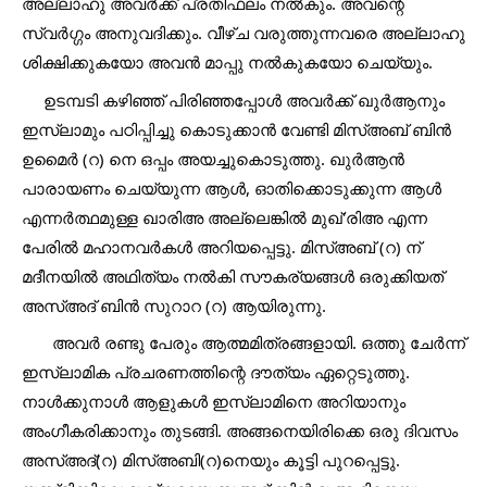
അല്ലാഹു അവർക്ക് പ്രതിഫലം നൽകും. അവന്റെ 
സ്വർഗ്ഗം അനുവദിക്കും. വീഴ്ച വരുത്തുന്നവരെ അല്ലാഹു 
ശിക്ഷിക്കുകയോ അവൻ മാപ്പു നൽകുകയോ ചെയ്യും.
     ഉടമ്പടി കഴിഞ്ഞ് പിരിഞ്ഞപ്പോൾ അവർക്ക് ഖുർആനും 
ഇസ്‌ലാമും പഠിപ്പിച്ചു കൊടുക്കാൻ വേണ്ടി മിസ്അബ് ബിൻ 
ഉമൈർ (റ) നെ ഒപ്പം അയച്ചുകൊടുത്തു. ഖുർആൻ 
പാരായണം ചെയ്യുന്ന ആൾ, ഓതിക്കൊടുക്കുന്ന ആൾ 
എന്നർത്ഥമുള്ള ഖാരിഅ അല്ലെങ്കിൽ മുഖ്'രിഅ എന്ന 
പേരിൽ മഹാനവർകൾ അറിയപ്പെട്ടു. മിസ്അബ് (റ) ന് 
മദീനയിൽ അഥിത്യം നൽകി സൗകര്യങ്ങൾ ഒരുക്കിയത് 
അസ്അദ് ബിൻ സുറാറ (റ) ആയിരുന്നു.
       അവർ രണ്ടു പേരും ആത്മമിത്രങ്ങളായി. ഒത്തു ചേർന്ന് 
ഇസ്ലാമിക പ്രചരണത്തിന്റെ ദൗത്യം ഏറ്റെടുത്തു. 
നാൾക്കുനാൾ ആളുകൾ ഇസ്‌ലാമിനെ അറിയാനും 
അംഗീകരിക്കാനും തുടങ്ങി. അങ്ങനെയിരിക്കെ ഒരു ദിവസം 
അസ്അദ്(റ) മിസ്അബി(റ)നെയും കൂട്ടി പുറപ്പെട്ടു. 