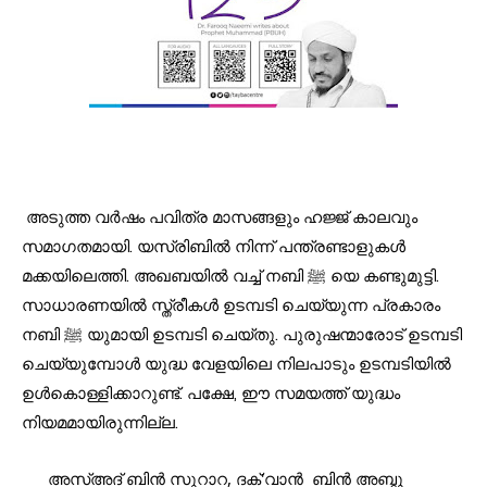
അടുത്ത വർഷം പവിത്ര മാസങ്ങളും ഹജ്ജ് കാലവും 
സമാഗതമായി. യസ്‌രിബിൽ നിന്ന് പന്ത്രണ്ടാളുകൾ 
മക്കയിലെത്തി. അഖബയിൽ വച്ച് നബി ﷺ യെ കണ്ടുമുട്ടി. 
സാധാരണയിൽ സ്ത്രീകൾ ഉടമ്പടി ചെയ്യുന്ന പ്രകാരം 
നബി ﷺ യുമായി ഉടമ്പടി ചെയ്തു. പുരുഷന്മാരോട് ഉടമ്പടി 
ചെയ്യുമ്പോൾ യുദ്ധ വേളയിലെ നിലപാടും ഉടമ്പടിയിൽ 
ഉൾകൊള്ളിക്കാറുണ്ട്. പക്ഷേ, ഈ സമയത്ത് യുദ്ധം 
നിയമമായിരുന്നില്ല.
      അസ്അദ് ബിൻ സുറാറ, ദക്'വാൻ  ബിൻ അബ്ദു 