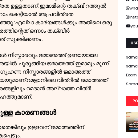
രത ഉള്ളതാണ്. ഇമാമിന്റെ തക്ബീറത്തുൽ
wha
ins
ഞ്ഞു :എല്ലാ കാര്യങ്ങൾക്കും അതിലെ ഒരു
you
രത്തിന്റെത് ഒന്നാം തക്ബീർ
സൂക്ഷിക്കണം .
USE
ാൾ നിസ്കാരവും ജമാഅത്ത് ഉണ്ടായാലേ
samas
ിൽ ചുരുങ്ങിയ ജമാഅത്ത് ഇമാമും മൂന്ന്
samas
, ഗൃഹണ നിസ്കാരങ്ങളിൽ ജമാഅത്ത്
Exam 
യയുമാണ്.റമളാനിലെ വിത്റിൽ ജമാഅത്ത്
Samas
കാരങ്ങളിലും റമദാൻ അല്ലാത്ത വിത്ർ
تنزي ന്റെ കറാഹത്തുമാണ്.
PO
നുള്ള കാരണങ്ങൾ
െങ്കിലും ഉള്ളവന് ജമാഅത്തിന്
പ്പെടും.