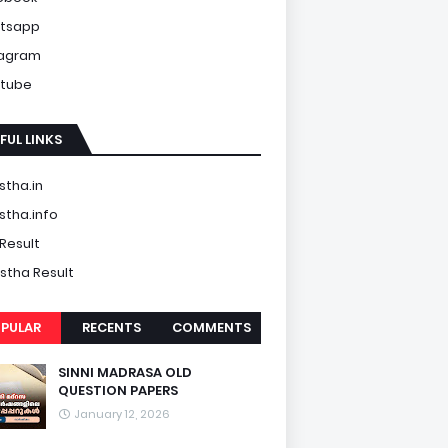
tsapp
tagram
tube
FUL LINKS
tha.in
tha.info
Result
tha Result
PULAR
RECENTS
COMMENTS
SINNI MADRASA OLD
QUESTION PAPERS
January 12, 2026