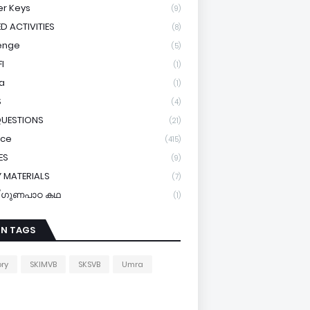
r Keys
(9)
ED ACTIVITIES
(8)
enge
(5)
I
(1)
a
(1)
S
(4)
QUESTIONS
(21)
ice
(415)
ES
(9)
 MATERIALS
(7)
y/ഗുണപാഠ കഥ
(1)
IN TAGS
ory
SKIMVB
SKSVB
Umra