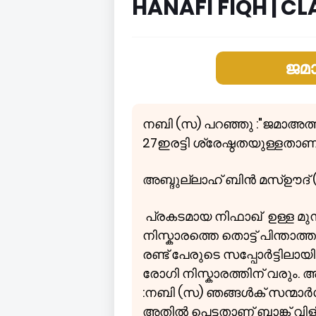
HANAFI FIQH | CLA
ജമാ
നബി (സ) പറഞ്ഞു :"ജമാഅത്ത് ന
27ഇരട്ടി ശ്രേഷ്ഠതയുള്ളതാണ്
അബ്ദുല്ലാഹ് ബിൻ മസ്ഊദ് (
പ്രകടമായ നിഫാഖ് ഉള്ള 
നിസ്കാരത്തെ തൊട്ട് പിന്ത
രണ്ട് പേരുടെ സപ്പോർട്ടിലായി
രോഗി നിസ്കാരത്തിന് വരും. 
:നബി (സ) ഞങ്ങൾക് സന്മാർഗത്തി
അതിൽ പെട്ടതാണ് ബാങ്ക് വിളി