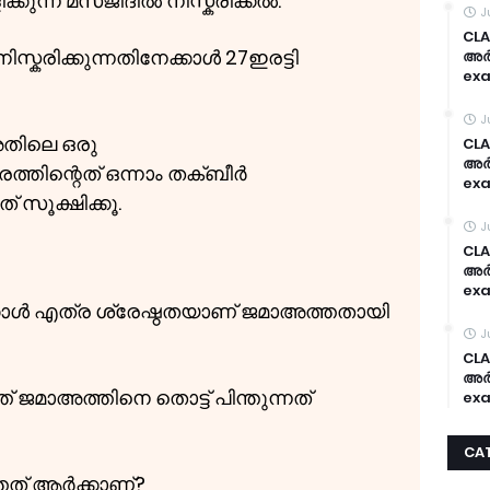
ക്കുന്ന മസ്ജിദിൽ നിസ്കരിക്കൽ.
J
CLA
 നിസ്കരിക്കുന്നതിനേക്കാൾ 27ഇരട്ടി
അർദ
exa
J
അതിലെ ഒരു
CLA
അർദ
രത്തിന്റെത് ഒന്നാം തക്ബീർ
exa
സൂക്ഷിക്കൂ.
J
CLA
അർദ
exa
ിനേക്കാൾ എത്ര ശ്രേഷ്ഠതയാണ് ജമാഅത്തതായി
J
CLA
അർദ
 ജമാഅത്തിനെ തൊട്ട് പിന്തുന്നത്
exa
CA
തത് ആർക്കാണ്?