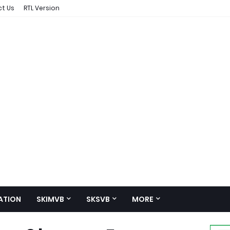
t Us
RTL Version
ATION
SKIMVB
SKSVB
MORE