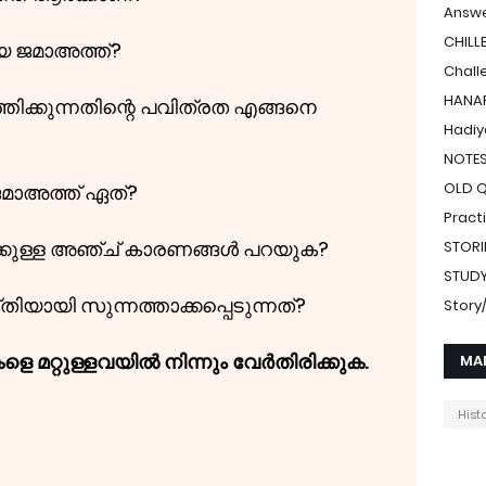
Answe
CHILL
യ ജമാഅത്ത്?
Chall
HANAF
തിക്കുന്നതിന്റെ പവിത്രത എങ്ങനെ
Hadiy
NOTE
OLD 
മാഅത്ത് ഏത്?
Pract
്കുള്ള അഞ്ച് കാരണങ്ങൾ പറയുക?
STORI
STUDY
യായി സുന്നത്താക്കപ്പെടുന്നത്?
Stor
െ മറ്റുള്ളവയിൽ നിന്നും വേർതിരിക്കുക.
MA
Hist